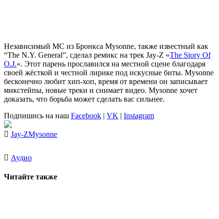
Независимый MC из Бронкса
Mysonne
, также известный как
“The N.Y. General”
, сделал ремикс на трек
Jay-Z «
The Story Of
O.J.
«
. Этот парень прославился на местной сцене благодаря
своей жёсткой и честной лирике под искусные биты.
Mysonne
бесконечно любит хип-хоп, время от времени он записывает
микстейпы, новые треки и снимает видео.
Mysonne
хочет
доказать, что борьба может сделать вас сильнее.
Подпишись на наш
Facebook
|
VK
|
Instagram
Jay-Z
Mysonne
Аудио
Читайте также