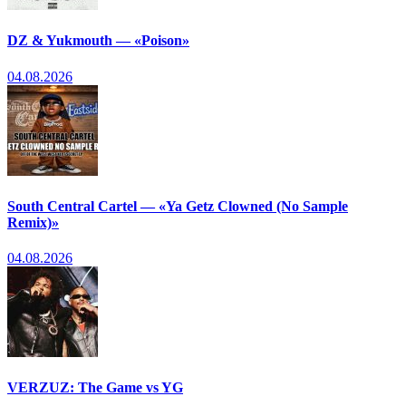
DZ & Yukmouth — «Poison»
04.08.2026
South Central Cartel — «Ya Getz Clowned (No Sample
Remix)»
04.08.2026
VERZUZ: The Game vs YG