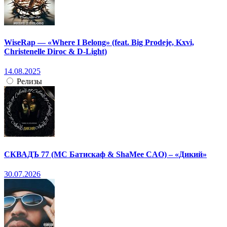
WiseRap — «Where I Belong» (feat. Big Prodeje, Kxvi,
Christenelle Diroc & D-Light)
14.08.2025
Релизы
СКВАДЪ 77 (МС Батискаф & ShaMee CAO) – «Дикий»
30.07.2026