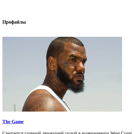
Профайлы
The Game
Считается главной движущей силой в возвращении West Coast