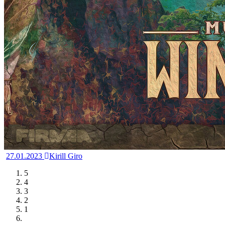
27.01.2023
Kirill Giro
5
4
3
2
1