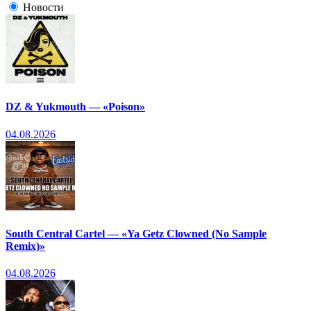
Новости
DZ & Yukmouth — «Poison»
04.08.2026
South Central Cartel — «Ya Getz Clowned (No Sample
Remix)»
04.08.2026