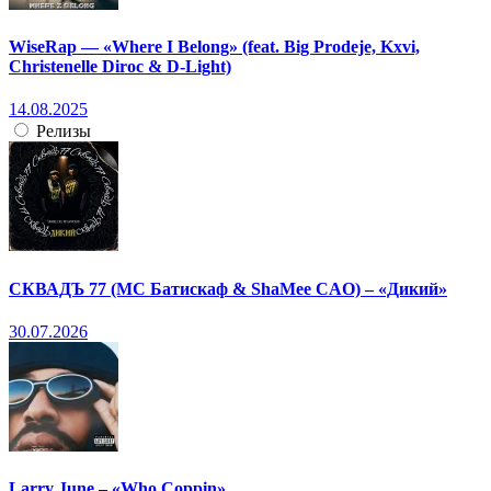
WiseRap — «Where I Belong» (feat. Big Prodeje, Kxvi,
Christenelle Diroc & D-Light)
14.08.2025
Релизы
СКВАДЪ 77 (МС Батискаф & ShaMee CAO) – «Дикий»
30.07.2026
Larry June – «Who Coppin»