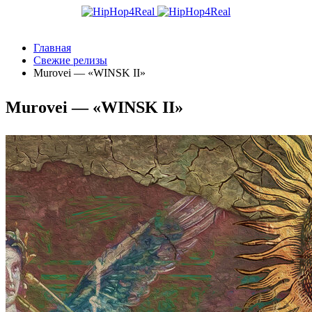
Главная
Свежие релизы
Murovei — «WINSK II»
Murovei — «WINSK II»