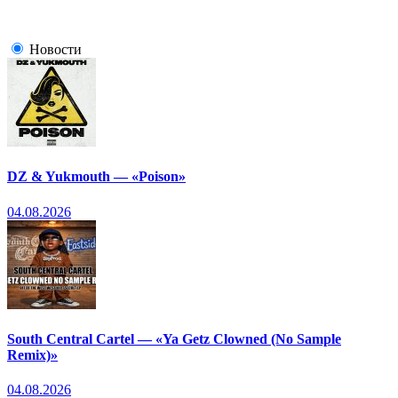
Новости
DZ & Yukmouth — «Poison»
04.08.2026
South Central Cartel — «Ya Getz Clowned (No Sample
Remix)»
04.08.2026