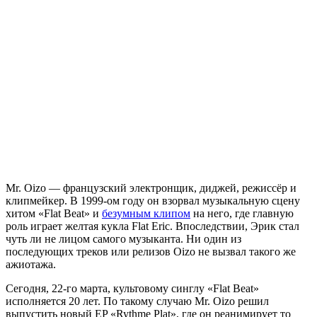
Mr. Oizo
— французский электронщик, диджей, режиссёр и
клипмейкер. В 1999-ом году он взорвал музыкальную сцену
хитом «Flat Beat» и
безумным клипом
на него, где главную
роль играет желтая кукла Flat Eric. Впоследствии, Эрик стал
чуть ли не лицом самого музыканта. Ни один из
последующих треков или релизов Oizo не вызвал такого же
ажиотажа.
Сегодня, 22-го марта, культовому синглу «Flat Beat»
исполняется 20 лет. По такому случаю Mr. Oizo решил
выпустить новый EP «Rythme Plat», где он реанимирует то