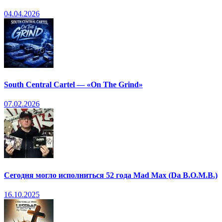
04.04.2026
South Central Cartel — «On The Grind»
07.02.2026
Сегодня могло исполниться 52 года Mad Max (Da B.O.M.B.)
16.10.2025