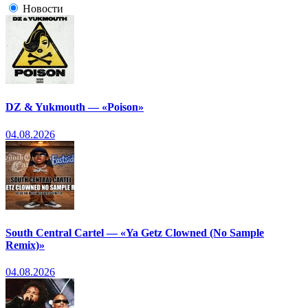
Новости
DZ & Yukmouth — «Poison»
04.08.2026
South Central Cartel — «Ya Getz Clowned (No Sample
Remix)»
04.08.2026