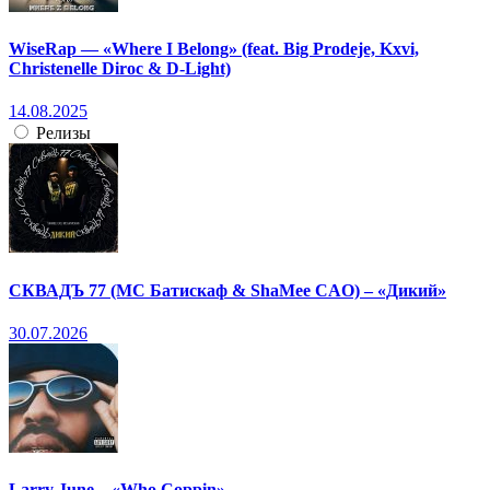
WiseRap — «Where I Belong» (feat. Big Prodeje, Kxvi,
Christenelle Diroc & D-Light)
14.08.2025
Релизы
СКВАДЪ 77 (МС Батискаф & ShaMee CAO) – «Дикий»
30.07.2026
Larry June – «Who Coppin»