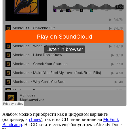
Альбом можно приобрести как в цифровом варианте
(например, в
iTunes
), так и на CD и/или виниле на
MoFunk
Bandcamp
. На CD кстати есть ещё бонус-трек
«Already Done