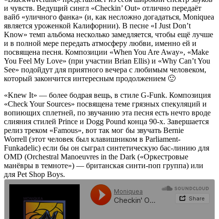
и чувств. Ведущий сингл
«Checkin’ Out»
отлично передаёт
вайб «уличного фанка» (и, как несложно догадаться,
Moniquea
является уроженкой Калифорнии). В песне
«I Just Don’t
Know»
темп альбома несколько замедляется, чтобы ещё лучше
и в полной мере передать атмосферу любви, именно ей и
посвящена песня. Композиции
«When You Are Away»
,
«Make
You Feel My Love»
(при участии
Brian Ellis
) и
«Why Can’t You
See»
подойдут для приятного вечера с любимым человеком,
который закончится интересным продолжением 🙂
«Knew It»
— более бодрая вещь, в стиле
G-Funk
. Композиция
«Check Your Sources»
посвящена теме грязных спекуляций и
вопиющих сплетней, по звучанию эта песня есть нечто вроде
слияния стилей
Prince
и
Dogg Pound
конца 90-х. Завершается
релиз треком
«Famous»
, вот так мог бы звучать
Bernie
Worrell
(этот человек был клавишником в
Parliament-
Funkadelic
) если бы он сыграл синтетическую бас-линию для
OMD
(
Orchestral Manoeuvres in the Dark
(
«Оркестровые
манёвры в темноте»
) — британская синти-поп группа) или
для
Pet Shop Boys
.