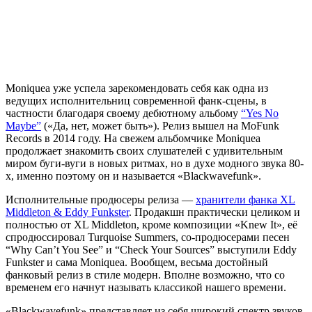
Moniquea
уже успела зарекомендовать себя как одна из
ведущих исполнительниц современной фанк-сцены, в
частности благодаря своему дебютному альбому
“Yes No
Maybe”
(
«Да, нет, может быть»
). Релиз вышел на
MoFunk
Records
в 2014 году. На свежем альбомчике
Moniquea
продолжает знакомить своих слушателей с удивительным
миром буги-вуги в новых ритмах, но в духе модного звука 80-
х, именно поэтому он и называется
«Blackwavefunk»
.
Исполнительные продюсеры релиза —
хранители фанка
XL
Middleton & Eddy Funkster
. Продакшн практически целиком и
полностью от
XL Middleton
, кроме композиции
«Knew It»
, её
спродюссировал
Turquoise Summers
, со-продюсерами песен
“Why Can’t You See”
и
“Check Your Sources”
выступили
Eddy
Funkster
и сама
Moniquea
. Вообщем, весьма достойный
фанковый релиз в стиле модерн. Вполне возможно, что со
временем его начнут называть классикой нашего времени.
«Blackwavefunk»
представляет из себя широкий спектр звуков