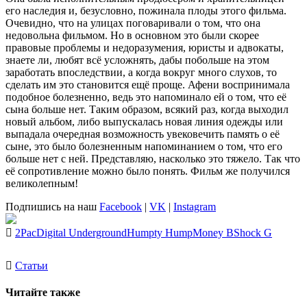
его наследия и, безусловно, пожинала плоды этого фильма.
Очевидно, что на улицах поговаривали о том, что она
недовольна фильмом. Но в основном это были скорее
правовые проблемы и недоразумения, юристы и адвокаты,
знаете ли, любят всё усложнять, дабы побольше на этом
заработать впоследствии, а когда вокруг много слухов, то
сделать им это становится ещё проще.
Афени
воспринимала
подобное болезненно, ведь это напоминало ей о том, что её
сына больше нет. Таким образом, всякий раз, когда выходил
новый альбом, либо выпускалась новая линия одежды или
выпадала очередная возможность увековечить память о её
сыне, это было болезненным напоминанием о том, что его
больше нет с ней. Представляю, насколько это тяжело. Так что
её сопротивление можно было понять. Фильм же получился
великолепным!
Подпишись на наш
Facebook
|
VK
|
Instagram
2Pac
Digital Underground
Humpty Hump
Money B
Shock G
Статьи
Читайте также