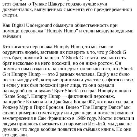
этот фильм о
Тупаке Шакуре
гораздо лучше кучи
документалок, выпущенных с момента его преждевременной
смерти.
Как Digital Underground обманули общественность при
помощи персонажа “Humpty Hump” и стали международными
звёздами
Кто касается персонажа
Humpty Hump
, то мы смогли
одурачить людей, заставив их поверить в то, что у
Shock G
есть брат, похожий на него. У
Shock G
кстати реально есть
брат несколько на него похожий, но он ниже ростом. Он
помогал нам создавать на концертах иллюзию того, что
Shock
G
и
Humpty Hump
— это 2 разных человека. Ещё у нас было
несколько друзей, которые принимали участие на фотосессиях
и если у них был похожий цвет лица, то они одевали
накладной нос и вуа-ля! Брат
Shock
‘а сыграл
Humpty
в видео
“Same Song”
.
Humpty Hump
— фиктивный персонаж,
наподобие
Бэтмена
или
Джеймса Бонда 007
, которых сыграли
Роджер Мур
и
Пирс Бронсан
. Видео
“The Humpty Dance”
мы
сняли примерно спустя одну или две недели после огромного
землетрясения в Сан-Франциско в 1989 году. Мосты исчезли и
людям пришлось выезжать на пароме из Ист-Бэй, мы даже не
думали, что люди вообще появятся на съёмках клипа. Но они
это сделали.