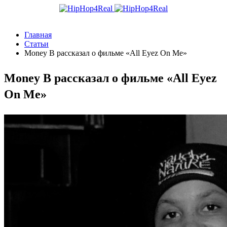
Главная
Статьи
Money B рассказал о фильме «All Eyez On Me»
Money B рассказал о фильме «All Eyez
On Me»