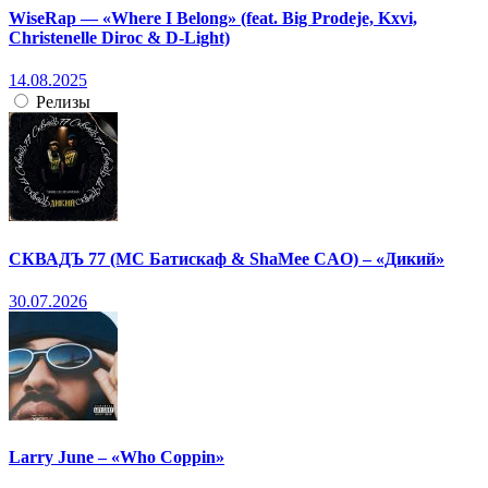
WiseRap — «Where I Belong» (feat. Big Prodeje, Kxvi,
Christenelle Diroc & D-Light)
14.08.2025
Релизы
СКВАДЪ 77 (МС Батискаф & ShaMee CAO) – «Дикий»
30.07.2026
Larry June – «Who Coppin»