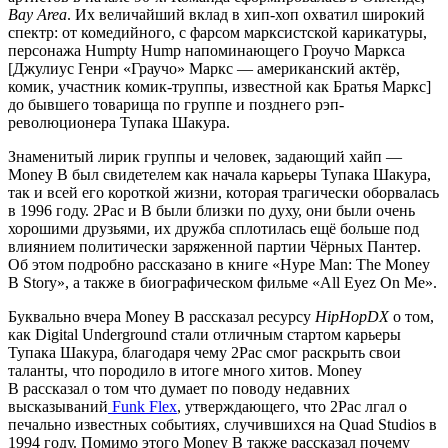
Bay Area
. Их величайший вклад в хип-хоп охватил широкий
спектр: от комедийного, с фарсом марксистской карикатуры,
персонажа
Humpty Hump
напоминающего
Гроучо Маркса
[
Джулиус Генри «Граучо» Маркс
— американский актёр,
комик, участник комик-труппы, известной как
Братья Маркс
]
до бывшего товарища по группе и позднего рэп-
революционера
Тупака Шакура
.
Знаменитый лирик группы и человек, задающий хайп —
Money B
был свидетелем как начала карьеры
Тупака Шакура
,
так и всей его короткой жизни, которая трагически оборвалась
в 1996 году.
2Pac
и
B
были близки по духу, они были очень
хорошими друзьями, их дружба сплотилась ещё больше под
влиянием политически заряженной партии
Чёрных Пантер
.
Об этом подробно рассказано в книге
«Hype Man: The Money
B Story»
, а также в биографическом фильме
«All Eyez On Me»
.
Буквально вчера
Money B
рассказал ресурсу
HipHopDX
о том,
как
Digital Underground
стали отличным стартом карьеры
Тупака Шакура
, благодаря чему
2Pac
смог раскрыть свои
таланты, что породило в итоге много хитов.
Money
B
рассказал о том что думает по поводу недавних
высказываний
Funk Flex
, утверждающего, что
2Pac
лгал о
печально известных событиях, случившихся на
Quad Studios
в
1994 году. Помимо этого
Money B
также рассказал почему