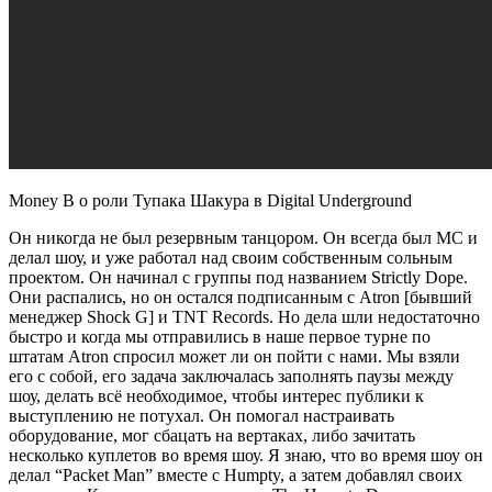
Money B о роли Тупака Шакура в Digital Underground
Он никогда не был резервным танцором. Он всегда был MC и
делал шоу, и уже работал над своим собственным сольным
проектом. Он начинал с группы под названием
Strictly Dope
.
Они распались, но он остался подписанным с
Atron
[бывший
менеджер
Shock G
] и
TNT Records
. Но дела шли недостаточно
быстро и когда мы отправились в наше первое турне по
штатам
Atron
спросил может ли он пойти с нами. Мы взяли
его с собой, его задача заключалась заполнять паузы между
шоу, делать всё необходимое, чтобы интерес публики к
выступлению не потухал. Он помогал настраивать
оборудование, мог сбацать на вертаках, либо зачитать
несколько куплетов во время шоу. Я знаю, что во время шоу он
делал
“Packet Man”
вместе с
Humpty
, а затем добавлял своих