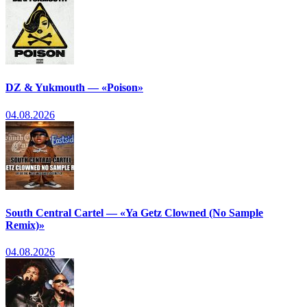
DZ & Yukmouth — «Poison»
04.08.2026
South Central Cartel — «Ya Getz Clowned (No Sample
Remix)»
04.08.2026