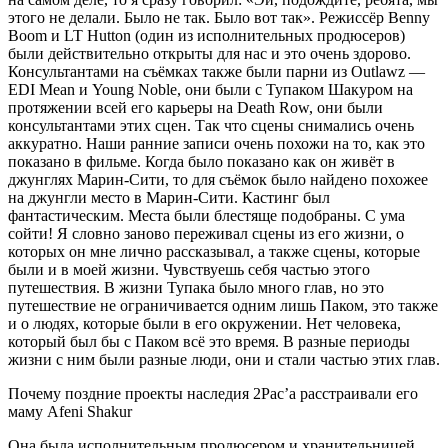
этого не делали. Было не так. Было вот так». Режиссёр
Benny
Boom
и
LT Hutton
(один из исполнительных продюсеров)
были действительно открыты для нас и это очень здорово.
Консультантами на съёмках также были парни из
Outlawz
—
EDI Mean
и
Young Noble
, они были с
Тупаком Шакуром
на
протяжении всей его карьеры на
Death Row
, они были
консультантами этих сцен. Так что сцены снимались очень
аккуратно. Наши ранние записи очень похожи на то, как это
показано в фильме. Когда было показано как он живёт в
джунглях Марин-Сити, то для съёмок было найдено похожее
на джунгли место в Марин-Сити. Кастинг был
фантастическим. Места были блестяще подобраны. С ума
сойти! Я словно заново переживал сцены из его жизни, о
которых он мне лично рассказывал, а также сцены, которые
были и в моей жизни. Чувствуешь себя частью этого
путешествия. В жизни
Тупака
было много глав, но это
путешествие не ограничивается одним лишь
Паком
, это также
и о людях, которые были в его окружении. Нет человека,
который был бы с
Паком
всё это время. В разные периоды
жизни с ним были разные люди, они и стали частью этих глав.
Почему поздние проекты наследия 2Pac’а расстраивали его
маму Afeni Shakur
Она была исполнительным продюсером и хранительницей