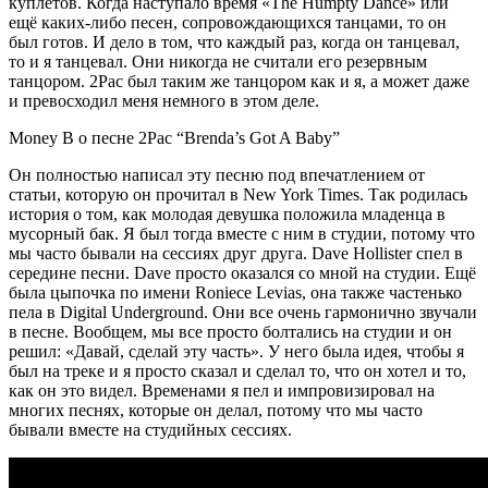
куплетов. Когда наступало время
«The Humpty Dance»
или
ещё каких-либо песен, сопровождающихся танцами, то он
был готов. И дело в том, что каждый раз, когда он танцевал,
то и я танцевал. Они никогда не считали его резервным
танцором.
2Pac
был таким же танцором как и я, а может даже
и превосходил меня немного в этом деле.
Money B о песне 2Pac “Brenda’s Got A Baby”
Он полностью написал эту песню под впечатлением от
статьи, которую он прочитал в
New York Times
. Так родилась
история о том, как молодая девушка положила младенца в
мусорный бак. Я был тогда вместе с ним в студии, потому что
мы часто бывали на сессиях друг друга.
Dave Hollister
спел в
середине песни.
Dave
просто оказался со мной на студии. Ещё
была цыпочка по имени
Roniece Levias
, она также частенько
пела в
Digital Underground
. Они все очень гармонично звучали
в песне. Вообщем, мы все просто болтались на студии и он
решил: «Давай, сделай эту часть». У него была идея, чтобы я
был на треке и я просто сказал и сделал то, что он хотел и то,
как он это видел. Временами я пел и импровизировал на
многих песнях, которые он делал, потому что мы часто
бывали вместе на студийных сессиях.