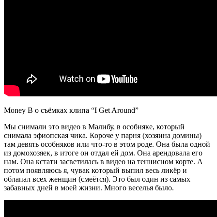
Money B о съёмках клипа “I Get Around”
Мы снимали это видео в Малибу, в особняке, который
снимала эфиопская чика. Короче у парня (хозяина домины)
там девять особняков или что-то в этом роде. Она была одной
из домохозяек, в итоге он отдал ей дом. Она арендовала его
нам. Она кстати засветилась в видео на теннисном корте. А
потом появляюсь я, чувак который выпил весь ликёр и
облапал всех женщин (смеётся). Это был один из самых
забавных дней в моей жизни. Много веселья было.