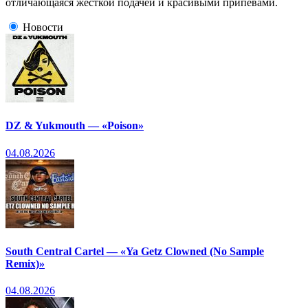
отличающаяся жесткой подачей и красивыми припевами.
Новости
DZ & Yukmouth — «Poison»
04.08.2026
South Central Cartel — «Ya Getz Clowned (No Sample
Remix)»
04.08.2026