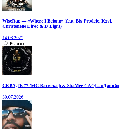
WiseRap — «Where I Belong» (feat. Big Prodeje, Kxvi,
Christenelle Diroc & D-Light)
14.08.2025
Релизы
СКВАДЪ 77 (МС Батискаф & ShaMee CAO) – «Дикий»
30.07.2026