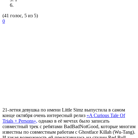
(41 голос, 5 из 5)
0
21-летня девушка по имени
Little Simz
выпустила в самом
конце октября очень интересный релиз
«A Curious Tale Of
Trials + Persons»,
однако в её мечтах было записать
совместный трек с ребятами
BadBadNotGood,
которые многим
известны по совместным работам с
Ghostface Killah (Wu-Tang).
И такая возможность ей представилась на студии
Red Bull