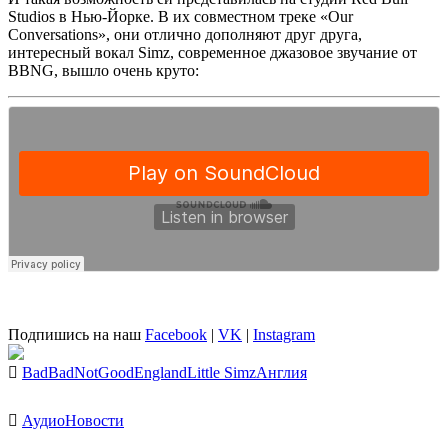
Studios
в Нью-Йорке. В их совместном треке
«
Our
Conversations»,
они отлично дополняют друг друга,
интересный вокал
Simz,
современное джазовое звучание от
BBNG,
вышло очень круто:
Подпишись на наш
Facebook
|
VK
|
Instagram
BadBadNotGood
England
Little Simz
Англия
Аудио
Новости