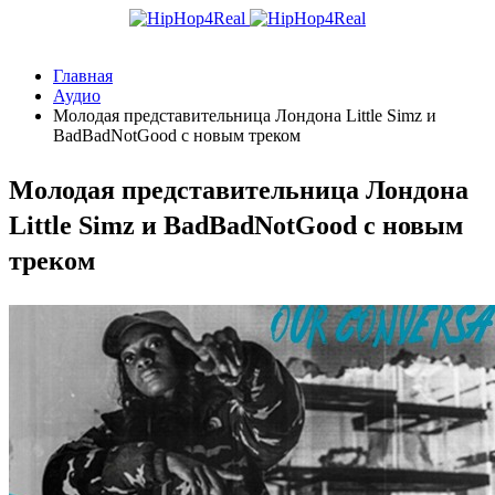
Главная
Аудио
Молодая представительница Лондона Little Simz и
BadBadNotGood с новым треком
Молодая представительница Лондона
Little Simz и BadBadNotGood с новым
треком