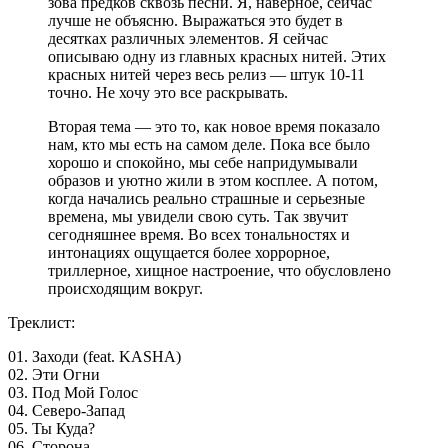
зова предков сквозь песни. Я, наверное, сейчас
лучше не объясню. Выражаться это будет в
десятках различных элементов. Я сейчас
описываю одну из главных красных нитей. Этих
красных нитей через весь релиз — штук 10-11
точно. Не хочу это все раскрывать.
Вторая тема — это то, как новое время показало
нам, кто мы есть на самом деле. Пока все было
хорошо и спокойно, мы себе напридумывали
образов и уютно жили в этом косплее. А потом,
когда начались реально страшные и серьезные
времена, мы увидели свою суть. Так звучит
сегодняшнее время. Во всех тональностях и
интонациях ощущается более хоррорное,
триллерное, хищное настроение, что обусловлено
происходящим вокруг.
Треклист:
01. Заходи (feat. KASHA)
02. Эти Огни
03. Под Мой Голос
04. Северо-Запад
05. Ты Куда?
06. Сторона