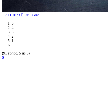
17.11.2023
Kirill Giro
5
4
3
2
1
(91 голос, 5 из 5)
0