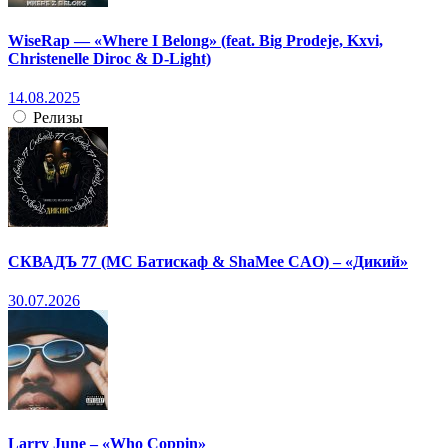
WiseRap — «Where I Belong» (feat. Big Prodeje, Kxvi,
Christenelle Diroc & D-Light)
14.08.2025
Релизы
СКВАДЪ 77 (МС Батискаф & ShaMee CAO) – «Дикий»
30.07.2026
Larry June – «Who Coppin»