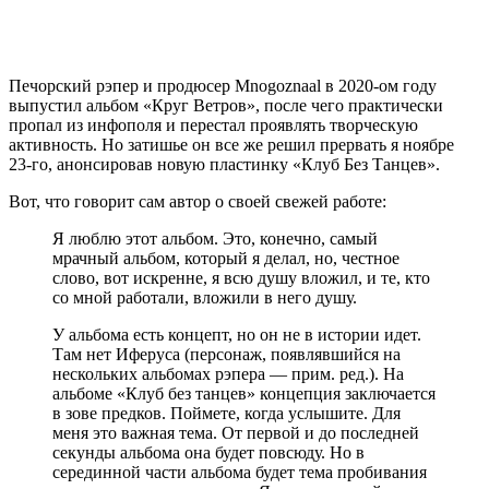
Печорский рэпер и продюсер
Mnogoznaal
в 2020-ом году
выпустил альбом «Круг Ветров», после чего практически
пропал из инфополя и перестал проявлять творческую
активность. Но затишье он все же решил прервать я ноябре
23-го, анонсировав новую пластинку «Клуб Без Танцев».
Вот, что говорит сам автор о своей свежей работе:
Я люблю этот альбом. Это, конечно, самый
мрачный альбом, который я делал, но, честное
слово, вот искренне, я всю душу вложил, и те, кто
со мной работали, вложили в него душу.
У альбома есть концепт, но он не в истории идет.
Там нет Иферуса (персонаж, появлявшийся на
нескольких альбомах рэпера — прим. ред.). На
альбоме «Клуб без танцев» концепция заключается
в зове предков. Поймете, когда услышите. Для
меня это важная тема. От первой и до последней
секунды альбома она будет повсюду. Но в
серединной части альбома будет тема пробивания