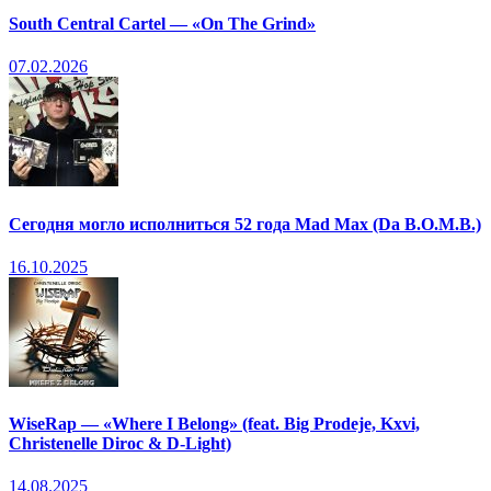
South Central Cartel — «On The Grind»
07.02.2026
Сегодня могло исполниться 52 года Mad Max (Da B.O.M.B.)
16.10.2025
WiseRap — «Where I Belong» (feat. Big Prodeje, Kxvi,
Christenelle Diroc & D-Light)
14.08.2025