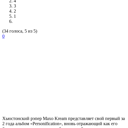
4
3
2
1
(34 голоса, 5 из 5)
0
Хьюстонский рэпер
Maxo Kream
представляет свой первый за
2 года альбом «Personification», вновь отражающий как его