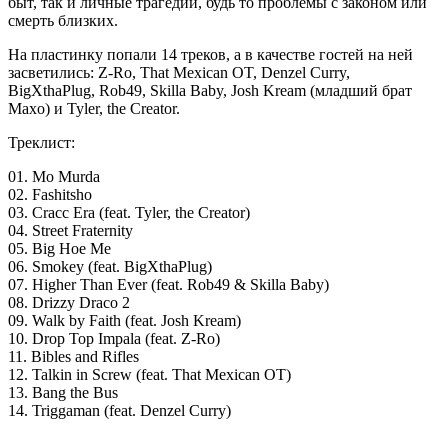
быт, так и личные трагедии, будь то проблемы с законом или
смерть близких.
На пластинку попали 14 треков, а в качестве гостей на ней
засветились: Z-Ro, That Mexican OT, Denzel Curry,
BigXthaPlug, Rob49, Skilla Baby, Josh Kream (младший брат
Maxo) и Tyler, the Creator.
Треклист:
01. Mo Murda
02. Fashitsho
03. Cracc Era (feat. Tyler, the Creator)
04. Street Fraternity
05. Big Hoe Me
06. Smokey (feat. BigXthaPlug)
07. Higher Than Ever (feat. Rob49 & Skilla Baby)
08. Drizzy Draco 2
09. Walk by Faith (feat. Josh Kream)
10. Drop Top Impala (feat. Z-Ro)
11. Bibles and Rifles
12. Talkin in Screw (feat. That Mexican OT)
13. Bang the Bus
14. Triggaman (feat. Denzel Curry)