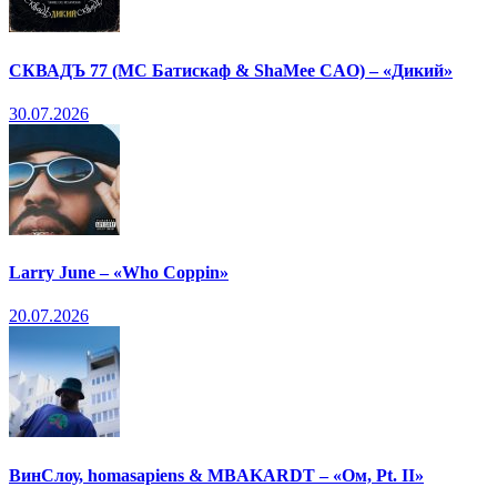
СКВАДЪ 77 (МС Батискаф & ShaMee CAO) – «Дикий»
30.07.2026
Larry June – «Who Coppin»
20.07.2026
ВинСлоу, homasapiens & MBAKARDT – «Ом, Pt. II»