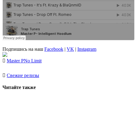
Подпишись на наш
Facebook
|
VK
|
Instagram
Master P
No Limit
Свежие релизы
Читайте также