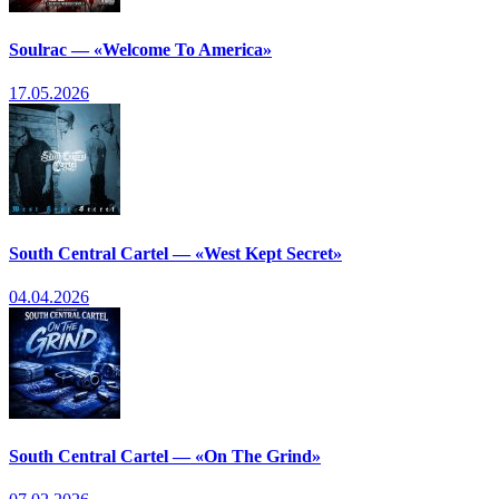
Soulrac — «Welcome To America»
17.05.2026
South Central Cartel — «West Kept Secret»
04.04.2026
South Central Cartel — «On The Grind»