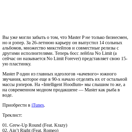
Вы уже могли забыть о том, что
Master P
не только бизнесмен,
но и рэпер. За 26-летнюю карьеру он выпустил 14 сольных
альбомов, множество микстейпов и совместные релизы с
другими исполнителями. Теперь босс лейбла No Limit (а
сейчас он называется No Limit Forever) представляет свою 15-
ую пластинку.
Master P
один из главных идеологов «качевого» южного
звучания, которое еще в 90-х начало отделять их от остальной
массы рэперов. На «Intelligent Hoodlum» мы слышим то же, а
на современном модном продакшене —
Master
как рыба в
воде.
Приобрести в
iTunes
.
Треклист:
01. Grew-Up Round (Feat. Krazy)
02. Ain’t Right (Feat. Romeo)