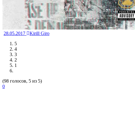
28.05.2017
Kirill Giro
5
4
3
2
1
(98 голосов, 5 из 5)
0