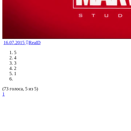
16.07.2015
RealD
5
4
3
2
1
(73 голоса, 5 из 5)
1