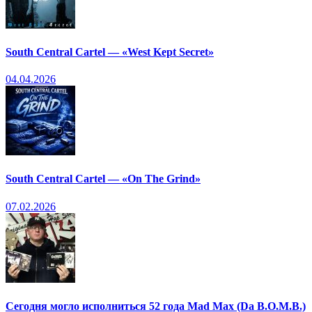
South Central Cartel — «West Kept Secret»
04.04.2026
South Central Cartel — «On The Grind»
07.02.2026
Сегодня могло исполниться 52 года Mad Max (Da B.O.M.B.)