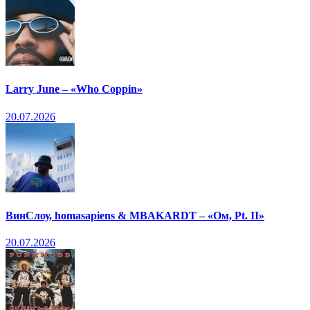
Larry June – «Who Coppin»
20.07.2026
ВинСлоу, homasapiens & MBAKARDT – «Ом, Pt. II»
20.07.2026