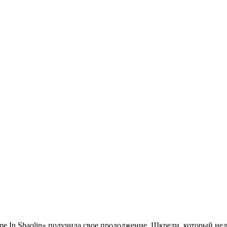
e In Shaolin» получила свое продолжение.
Шкрели
, который не