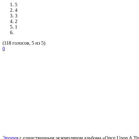
5
4
3
2
1
(118 голосов, 5 из 5)
0
Эпопея
с единственным экземпляром альбома «Once Upon A Tim