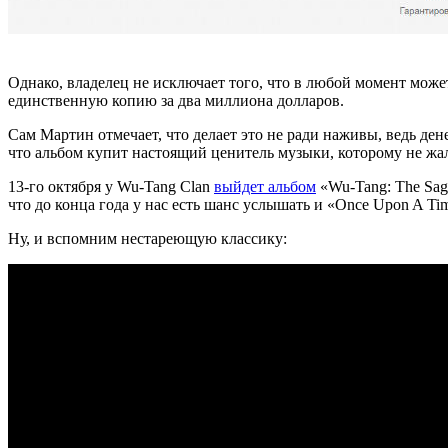
Однако, владелец не исключает того, что в любой момент може
единственную копию за два миллиона долларов.
Сам
Мартин
отмечает, что делает это не ради наживы, ведь де
что альбом купит настоящий ценитель музыки, которому не жал
13-го октября у Wu-Tang Clan
выйдет альбом
«Wu-Tang: The Saga
что до конца года у нас есть шанс услышать и «Once Upon A Tim
Ну, и вспомним нестареющую классику: