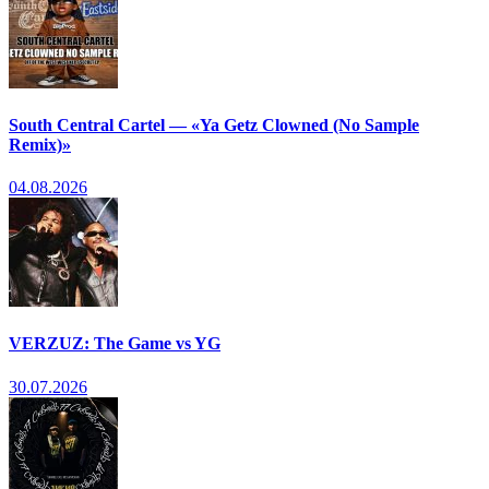
South Central Cartel — «Ya Getz Clowned (No Sample
Remix)»
04.08.2026
VERZUZ: The Game vs YG
30.07.2026