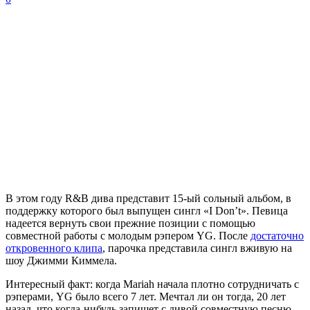
В этом году R&B дива представит 15-ый сольный альбом, в
поддержку которого был выпущен сингл
«I Don’t»
. Певица
надеется вернуть свои прежние позиции с помощью
совместной работы с молодым рэпером
YG
. После
достаточно
откровенного клипа
, парочка представила сингл вживую на
шоу
Джимми Киммела
.
Интересный факт: когда
Mariah
начала плотно сотрудничать с
рэперами,
YG
было всего 7 лет. Мечтал ли он тогда, 20 лет
назад, что когда-нибудь запишет с дивой совместную песню