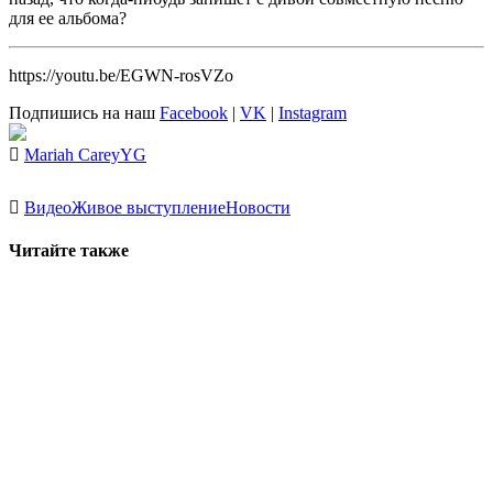
для ее альбома?
https://youtu.be/EGWN-rosVZo
Подпишись на наш
Facebook
|
VK
|
Instagram
Mariah Carey
YG
Видео
Живое выступление
Новости
Читайте также