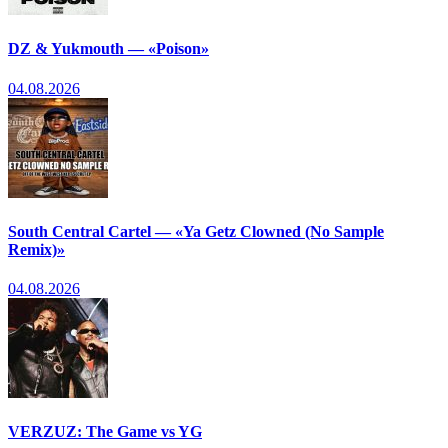
DZ & Yukmouth — «Poison»
04.08.2026
South Central Cartel — «Ya Getz Clowned (No Sample
Remix)»
04.08.2026
VERZUZ: The Game vs YG