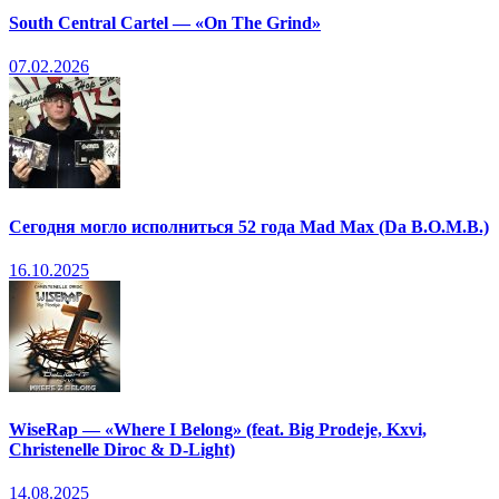
South Central Cartel — «On The Grind»
07.02.2026
Сегодня могло исполниться 52 года Mad Max (Da B.O.M.B.)
16.10.2025
WiseRap — «Where I Belong» (feat. Big Prodeje, Kxvi,
Christenelle Diroc & D-Light)
14.08.2025