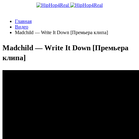
Главная
Видео
Madchild — Write It Down [Премьера клипа]
Madchild — Write It Down [Премьера
клипа]