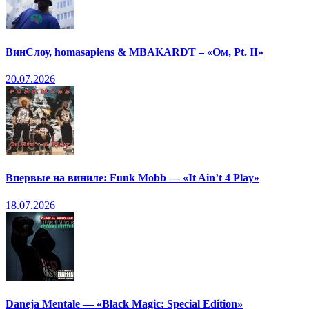
ВинСлоу, homasapiens & MBAKARDT – «Ом, Pt. II»
20.07.2026
Впервые на виниле: Funk Mobb — «It Ain’t 4 Play»
18.07.2026
Daneja Mentale — «Black Magic: Special Edition»