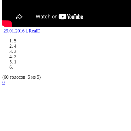
29.01.2016
RealD
5
4
3
2
1
(60 голосов, 5 из 5)
0