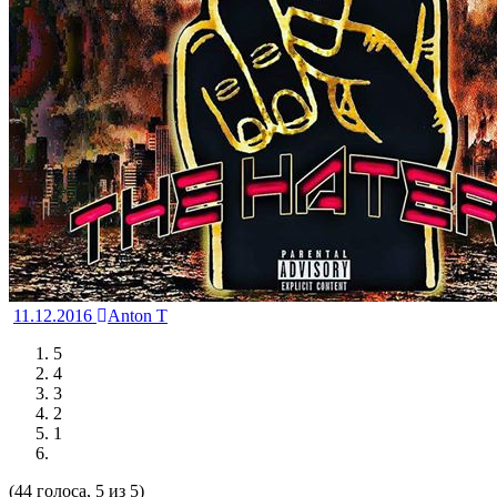
11.12.2016
Anton T
5
4
3
2
1
(44 голоса, 5 из 5)