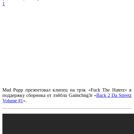
1
Mad Pupp
презентовал клипец на трэк
«Fuck The Haterz»
в
поддержку сборника от лэйбла
Gaimchng3r «
Back 2 Da Streetz
Volume #1
«.