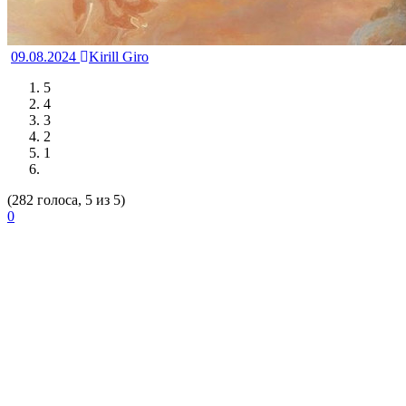
09.08.2024
Kirill Giro
5
4
3
2
1
(282 голоса, 5 из 5)
0