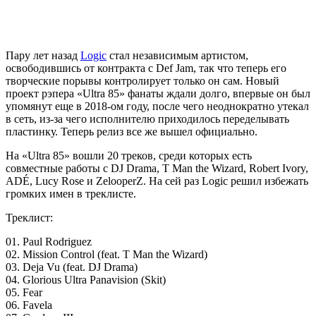
Пару лет назад
Logic
стал независимым артистом,
освободившись от контракта с Def Jam, так что теперь его
творческие порывы контролирует только он сам. Новый
проект рэпера «Ultra 85» фанаты ждали долго, впервые он был
упомянут еще в 2018-ом году, после чего неоднократно утекал
в сеть, из-за чего исполнителю приходилось переделывать
пластинку. Теперь релиз все же вышел официально.
На «Ultra 85» вошли 20 треков, среди которых есть
совместные работы с DJ Drama, T Man the Wizard, Robert Ivory,
ADÉ, Lucy Rose и ZelooperZ. На сей раз Logic решил избежать
громких имен в треклисте.
Треклист:
01. Paul Rodriguez
02. Mission Control (feat. T Man the Wizard)
03. Deja Vu (feat. DJ Drama)
04. Glorious Ultra Panavision (Skit)
05. Fear
06. Favela