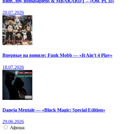
ВинСлоу, homasapiens & MBAKARDT – «Ом, Pt. II»
20.07.2026
Впервые на виниле: Funk Mobb — «It Ain’t 4 Play»
18.07.2026
Daneja Mentale — «Black Magic: Special Edition»
29.06.2026
Афиша