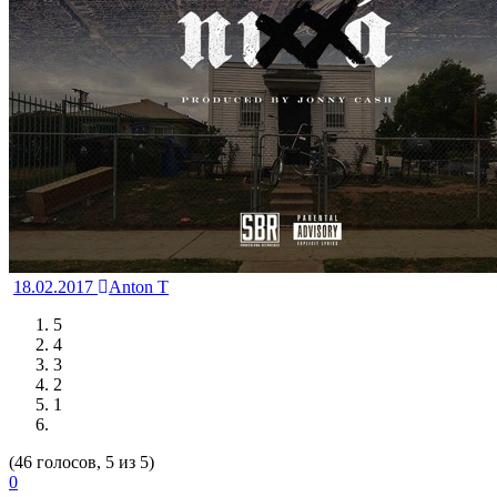
18.02.2017
Anton T
5
4
3
2
1
(46 голосов, 5 из 5)
0