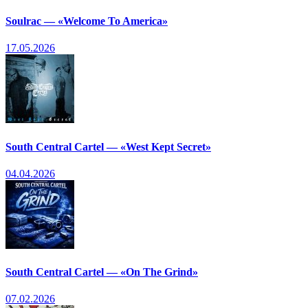
Soulrac — «Welcome To America»
17.05.2026
South Central Cartel — «West Kept Secret»
04.04.2026
South Central Cartel — «On The Grind»
07.02.2026