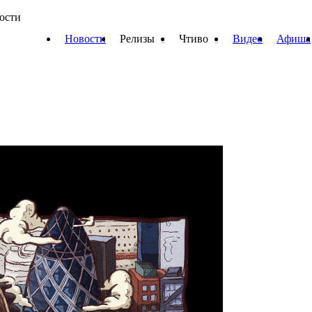
вости
Новости
Релизы
Чтиво
Видео
Афиша