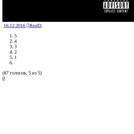
16.12.2016
RealD
5
4
3
2
1
(67 голосов, 5 из 5)
0