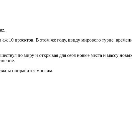
mz.
ла аж 10 проектов. В этом же году, ввиду мирового турне, време
ествуя по миру и открывая для себя новые места и массу новых 
лнение.
олжны понравится многим.