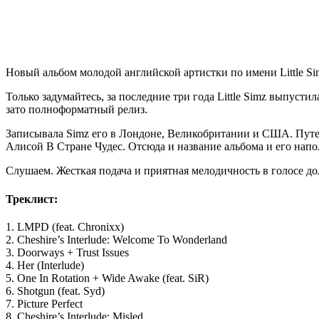
Новый альбом молодой английской артистки по имени Little Si
Только задумайтесь, за последние три года Little Simz выпусти
зато полноформатный релиз.
Записывала Simz его в Лондоне, Великобритании и США. Путеш
Алисой В Стране Чудес. Отсюда и название альбома и его напо
Слушаем. Жесткая подача и приятная мелодичность в голосе д
Треклист:
1. LMPD (feat. Chronixx)
2. Cheshire’s Interlude: Welcome To Wonderland
3. Doorways + Trust Issues
4. Her (Interlude)
5. One In Rotation + Wide Awake (feat. SiR)
6. Shotgun (feat. Syd)
7. Picture Perfect
8. Cheshire’s Interlude: Misled