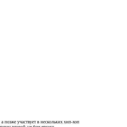
 а позже участвует в нескольких хип-хоп
ступен второй альбом яркого