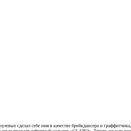
улевых сделал себе имя в качестве брейкдансера и граффитчика,
012-ом выпускает дебютный сольник
«CLARO»
. Теперь же нам до