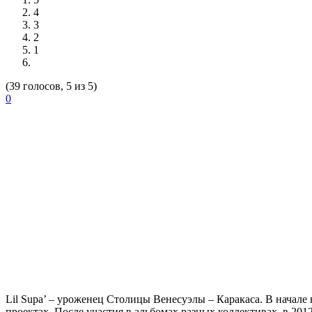
4
3
2
1
(39 голосов, 5 из 5)
0
Lil Supa’
– уроженец Столицы Венесуэлы – Каракаса. В начале н
проектах. После участия в альбомах разных коллективах, в 2