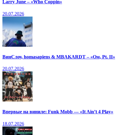
Larry June – «Who Coppin»
20.07.2026
ВинСлоу, homasapiens & MBAKARDT – «Ом, Pt. II»
20.07.2026
Впервые на виниле: Funk Mobb — «It Ain’t 4 Play»
18.07.2026