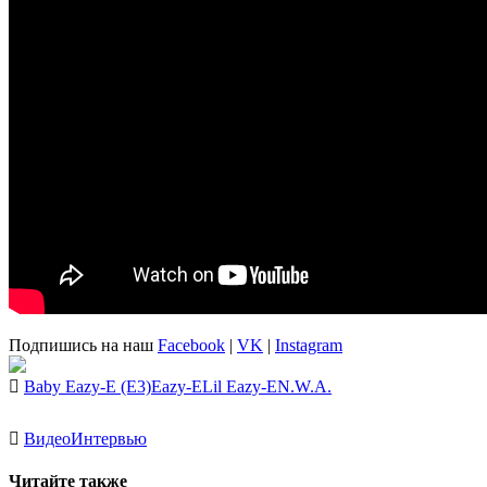
Подпишись на наш
Facebook
|
VK
|
Instagram
Baby Eazy-E (E3)
Eazy-E
Lil Eazy-E
N.W.A.
Видео
Интервью
Читайте также