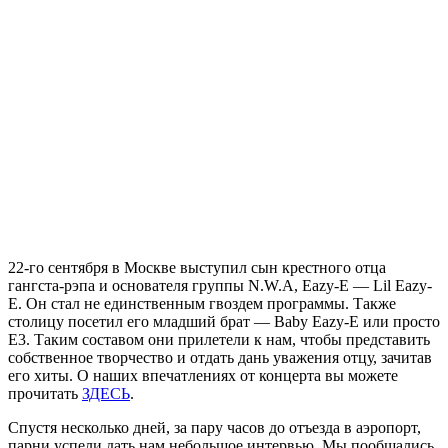
22-го сентября в Москве выступил сын крестного отца
гангста-рэпа и основателя группы
N.W.A
,
Eazy-E
—
Lil Eazy-
E
. Он стал не единственным гвоздем программы. Также
столицу посетил его младший брат —
Baby Eazy-E
или просто
E3
. Таким составом они прилетели к нам, чтобы представить
собственное творчество и отдать дань уважения отцу, зачитав
его хиты. О наших впечатлениях от концерта вы можете
прочитать
ЗДЕСЬ
.
Спустя несколько дней, за пару часов до отъезда в аэропорт,
парни успели дать нам небольшое интервью. Мы пообщались