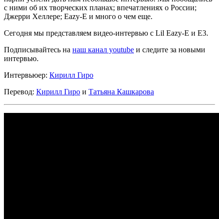
с ними об их творческих планах; впечатлениях о России;
Джерри Хеллере
;
Eazy-E
и много о чем еще.
Сегодня мы представляем видео-интервью с
Lil Eazy-E
и
E3.
Подписывайтесь на
наш канал youtube
и следите за новыми
интервью.
Интервьюер:
Кирилл Гиро
Перевод:
Кирилл Гиро
и
Татьяна Кашкарова