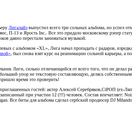
ьеру
Лигалайз
выпустил всего три сольных альбома, но успел от
ьянс, П-13 и Ярость Inc.. Все это придало московскому рэпер ст
иков давно перестали заниматься музыкой.
евых с альбомом «XL», Лига начал пропадать с радаров, изредк
вой»
, был снова взят курс на реанимацию сольной карьеры, а п
сольник Лиги, сильно отличающийся от всего того, что он делал 
ал больший упор не текстовую составляющую, делясь собственны
 пришло время это проверить!
приглашенных гостей: актер Алексей Серебряков,CiРОП (ex-Ляпис
 записанный при участии 12 (!!!) человек. Состав впечатляет: No
ligan. Все биты для альбома сделал сербский продюсер DJ Milando