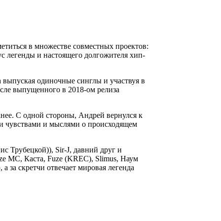
метиться в множестве совместных проектов:
атус легенды и настоящего долгожителя хип-
а выпуская одиночные синглы и участвуя в
осле выпущенного в 2018-ом релиза
ранее. С одной стороны, Андрей вернулся к
ми чувствами и мыслями о происходящем
 Трубецкой)), Sir-J, давний друг и
ize MC, Каста, Fuze (KREC), Slimus, Наум
, а за скретчи отвечает мировая легенда