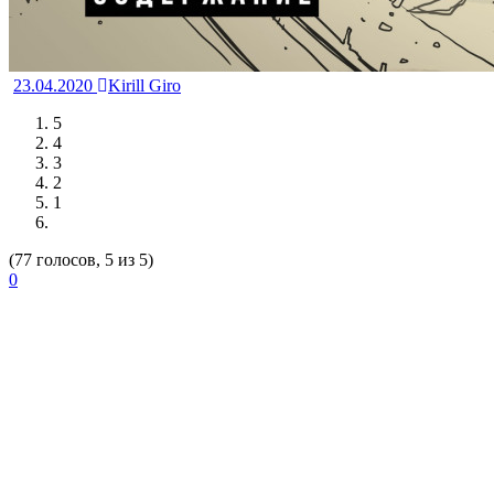
23.04.2020
Kirill Giro
5
4
3
2
1
(77 голосов, 5 из 5)
0