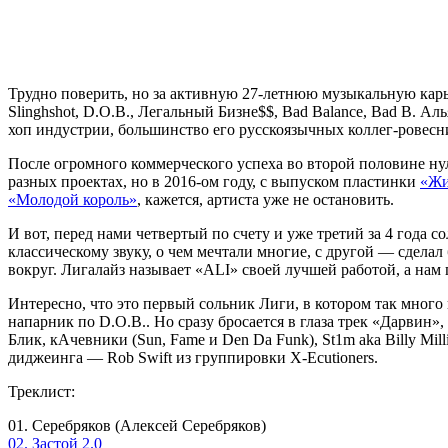
Трудно поверить, но за активную 27-летнюю музыкальную кар
Slinghshot, D.O.B., Легальный Бизне$$, Bad Balance, Bad B. Ал
хоп индустрии, большинство его русскоязычных коллег-ровесн
После огромного коммерческого успеха во второй половине нул
разных проектах, но в 2016-ом году, с выпуском пластинки
«Жи
«Молодой король»
, кажется, артиста уже не остановить.
И вот, перед нами четвертый по счету и уже третий за 4 года 
классическому звуку, о чем мечтали многие, с другой — сдел
вокруг. Лигалайз называет «ALI» своей лучшей работой, а нам
Интересно, что это первый сольник Лиги, в котором так много 
напарник по D.O.B.. Но сразу бросается в глаза трек «Дарвин»,
Блик, кАчевники (Sun, Fame и Den Da Funk), St1m aka Billy Mil
диджеинга — Rob Swift из группировки X-Ecutioners.
Треклист:
01. Серебряков (Алексей Серебряков)
02. Застой 2.0