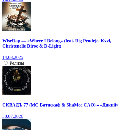
WiseRap — «Where I Belong» (feat. Big Prodeje, Kxvi,
Christenelle Diroc & D-Light)
14.08.2025
Релизы
СКВАДЪ 77 (МС Батискаф & ShaMee CAO) – «Дикий»
30.07.2026