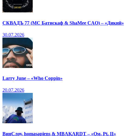
СКВАДЪ 77 (МС Батискаф & ShaMee CAO) – «Дикий»
30.07.2026
Larry June – «Who Coppin»
20.07.2026
ВинСлоу, homasapiens & MBAKARDT – «Ом, Pt. II»