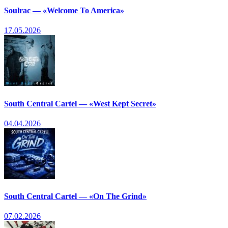
Soulrac — «Welcome To America»
17.05.2026
South Central Cartel — «West Kept Secret»
04.04.2026
South Central Cartel — «On The Grind»
07.02.2026