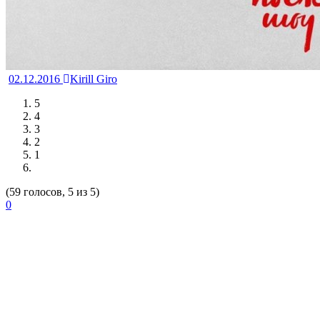
02.12.2016
Kirill Giro
5
4
3
2
1
(59 голосов, 5 из 5)
0