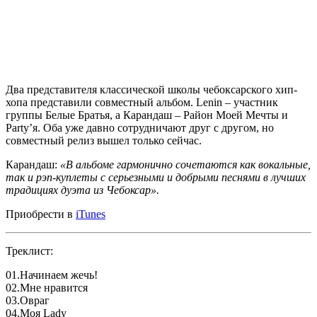
Два представителя классической школы чебоксарского хип-
хопа представили совместный альбом.
Lenin
– участник
группы
Белые Братья
, а
Карандаш
–
Район Моей Мечты
и
Party’я
. Оба уже давно сотрудничают друг с другом, но
совместный релиз вышел только сейчас.
Карандаш:
«В альбоме гармонично сочетаются как вокальные,
так и рэп-куплеты с серьезными и добрыми песнями в лучших
традициях дуэта из Чебоксар».
Приобрести в
iTunes
Треклист:
01.Начинаем жечь!
02.Мне нравится
03.Овраг
04.Моя Lady