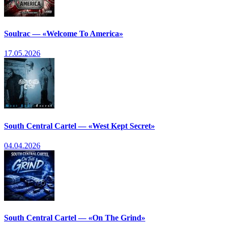
Soulrac — «Welcome To America»
17.05.2026
South Central Cartel — «West Kept Secret»
04.04.2026
South Central Cartel — «On The Grind»