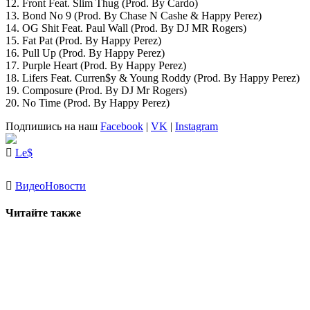
12. Front Feat. Slim Thug (Prod. By Cardo)
13. Bond No 9 (Prod. By Chase N Cashe & Happy Perez)
14. OG Shit Feat. Paul Wall (Prod. By DJ MR Rogers)
15. Fat Pat (Prod. By Happy Perez)
16. Pull Up (Prod. By Happy Perez)
17. Purple Heart (Prod. By Happy Perez)
18. Lifers Feat. Curren$y & Young Roddy (Prod. By Happy Perez)
19. Composure (Prod. By DJ Mr Rogers)
20. No Time (Prod. By Happy Perez)
Подпишись на наш
Facebook
|
VK
|
Instagram
Le$
Видео
Новости
Читайте также