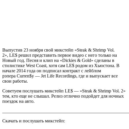
Выпустив 23 ноября свой микстейп
«Steak & Shrimp Vol.
2»
,
LE$
решил представить первое видео с него только на
Новый год. Песня и клип на
«Dickies & Gold»
сделаны в
стилистике West Coast, хотя сам
LE$
родом из Хьюстона. В
начале 2014 года он подписал контракт с лейблом
рэпера
Curren$y
—
Jet Life Recordings,
где и выпускает все
свои работы.
Советуем послушать микстейп
LE$ — «Steak & Shrimp Vol. 2»
тем, кто еще не слышал. Релиз отлично подойдет для ночных
поездок на авто.
_______________________________________________________
Скачать и послушать микстейп: