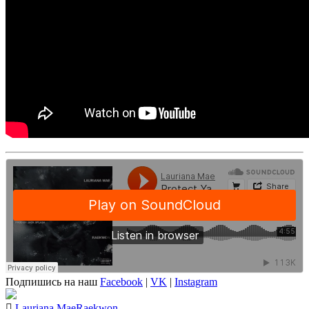
Подпишись на наш
Facebook
|
VK
|
Instagram
Lauriana Mae
Raekwon