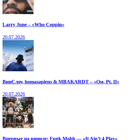
Larry June – «Who Coppin»
20.07.2026
ВинСлоу, homasapiens & MBAKARDT – «Ом, Pt. II»
20.07.2026
Впервые на виниле: Funk Mobb — «It Ain’t 4 Play»