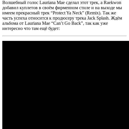
Волшебный голос
Lauriana Mae
сделал этот трек, а
Raekwon
добавил куплетов в своём фирменном стиле и на выходе мы
имеем прекрасный трек
“Protect Ya Neck” (Remix).
Так же
часть успеха относится к продюсеру трека
Jack Splash.
Ждём
альбома от
Lauriana Mae
“Can’t Go Back”,
так как уже
интересно что там ещё будет: