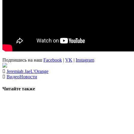
Подпишись на наш
Facebook
|
VK
|
Instagram
Jeremiah Jae
L'Orange
Видео
Новости
Читайте также