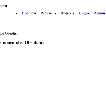
вости
Новости
Релизы
Чтиво
Видео
Афиша
ce Obsidian»
 видео «Ice Obsidian»