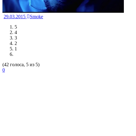
29.03.2015
Smoke
5
4
3
2
1
(42 голоса, 5 из 5)
0