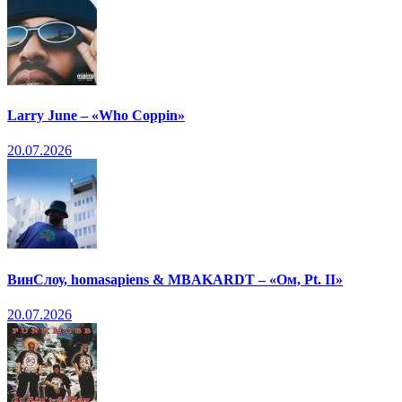
Larry June – «Who Coppin»
20.07.2026
ВинСлоу, homasapiens & MBAKARDT – «Ом, Pt. II»
20.07.2026