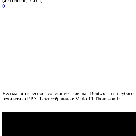
(49 голосов, 5 из 5)
0
Весьма интересное сочетание вокала
Dontwon
и грубого
речитатива
RBX
. Режиссёр видео:
Mario T1 Thompson Jr.