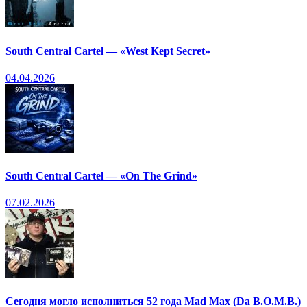
South Central Cartel — «West Kept Secret»
04.04.2026
South Central Cartel — «On The Grind»
07.02.2026
Сегодня могло исполниться 52 года Mad Max (Da B.O.M.B.)