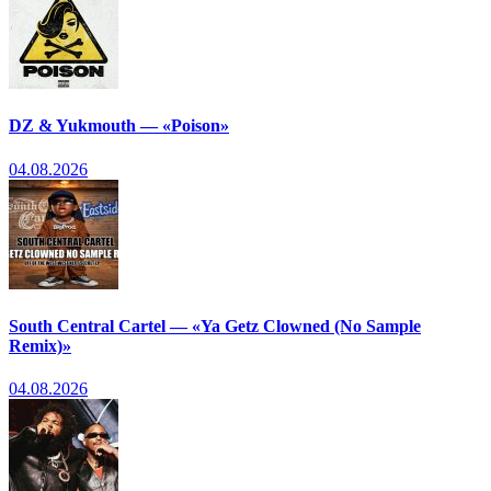
DZ & Yukmouth — «Poison»
04.08.2026
South Central Cartel — «Ya Getz Clowned (No Sample
Remix)»
04.08.2026