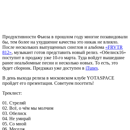
Продуктивности
Фьюза
в прошлом году многие позавидовали
бы, тем более на ухудшение качества это никак не влияло.
После нескольких выпущенных синглов и альбома
«FRVTR
812»
, музыкант готов представить новый релиз.
«Обелиск16»
поступит в продажу уже 10-го марта. Туда войдут вышедшие
ранее неальбомные песни и несколько новых. То есть, это
будет сборник. Предзаказ уже доступен в
iTunes
.
В день выхода релиза в московском клубе
YOTASPACE
пройдет его презентация. Советуем посетить!
Треклист:
01. Стреляй
02. Всё, о чём мы молчим
03. Обелиск
04. Не умирай
05. Со мной
06. Меседж