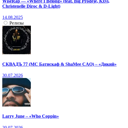
WiseRap — «Where I Belong» (feat. Big Prodeje, Kxvi,
Christenelle Diroc & D-Light)
14.08.2025
Релизы
СКВАДЪ 77 (МС Батискаф & ShaMee CAO) – «Дикий»
30.07.2026
Larry June – «Who Coppin»
20.07.2026