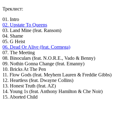
Треклист:
01. Intro
02. Upstate To Queens
03. Land Mine (feat. Ransom)
04. Shame
05. G Heist
06. Dead Or Alive (feat. Cormega)
07. The Meeting
08. Binoculars (feat. N.O.R.E., Vado & Benny)
09. Nothin Gonna Change (feat. Emanny)
10. Bricks At The Pen
11. Flow Gods (feat. Meyhem Lauren & Freddie Gibbs)
12. Heartless (feat. Dwayne Collins)
13. Honest Truth (feat. AZ)
14. Young 1s (feat. Anthony Hamilton & Che Noir)
15. Aborted Child