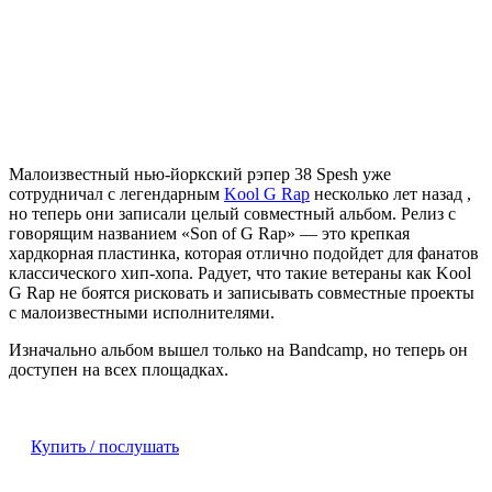
Малоизвестный нью-йоркский рэпер
38 Spesh
уже
сотрудничал с легендарным
Kool G Rap
несколько лет назад ,
но теперь они записали целый совместный альбом. Релиз с
говорящим названием «Son of G Rap» — это крепкая
хардкорная пластинка, которая отлично подойдет для фанатов
классического хип-хопа. Радует, что такие ветераны как Kool
G Rap не боятся рисковать и записывать совместные проекты
с малоизвестными исполнителями.
Изначально альбом вышел только на Bandcamp, но теперь он
доступен на всех площадках.
Купить / послушать