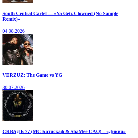
South Central Cartel — «Ya Getz Clowned (No Sample
Remix)»
04.08.2026
VERZUZ: The Game vs YG
30.07.2026
СКВАДЪ 77 (МС Батискаф & ShaMee CAO) – «Дикий»