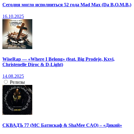
Сегодня могло исполниться 52 года Mad Max (Da B.O.M.B.)
16.10.2025
WiseRap — «Where I Belong» (feat. Big Prodeje, Kxvi,
Christenelle Diroc & D-Light)
14.08.2025
Релизы
СКВАДЪ 77 (МС Батискаф & ShaMee CAO) – «Дикий»