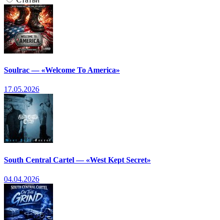
Soulrac — «Welcome To America»
17.05.2026
South Central Cartel — «West Kept Secret»
04.04.2026