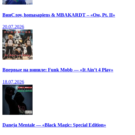
ВинСлоу, homasapiens & MBAKARDT – «Ом, Pt. II»
20.07.2026
Впервые на виниле: Funk Mobb — «It Ain’t 4 Play»
18.07.2026
Daneja Mentale — «Black Magic: Special Edition»