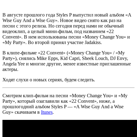
В августе прошлого года
Styles P
выпустил новый альбом
«A
Wise Guy And a Wise Guy»
. Новое видео снято как раз на
песни с этого релиза. Но сегодня перед нами не обычный
видеоклип, а целый мини-фильм, под названием
«22
Convent»
. В нем использованы песни
«Money Change You»
и
«My Party»
. Во второй принял участие
Jadakiss
.
В клипе-фильме
«22 Convent» («Money Change You» / «My
Party»)
, снялись
Mike Epps
,
Kid Capri
,
Sheek Louch
,
DJ Envy
,
Angela Yee
и многие другие, менее известные приглашенные
актеры.
Ходят слухи о новых сериях, будем следить.
Смотрим клип-фильм на песни
«Money Change You»
и
«My
Party»
, который озаглавили как
«22 Convent»
, ниже, а
прошлогодний альбом
Styles P — «A Wise Guy And a Wise
Guy»
скачиваем в
Itunes
.