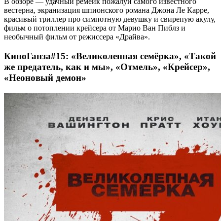
В обзоре — удачный ремейк пожалуй самого известного
вестерна, экранизация шпионского романа Джона Ле Карре,
красивый триллер про симпотную девушку и свирепую акулу,
фильм о потоплении крейсера от Марио Ван Пиблз и
необычный фильм от режиссера «Драйва».
КиноГанза#15: «Великолепная семёрка», «Такой
же предатель, как и мы», «Отмель», «Крейсер»,
«Неоновый демон»