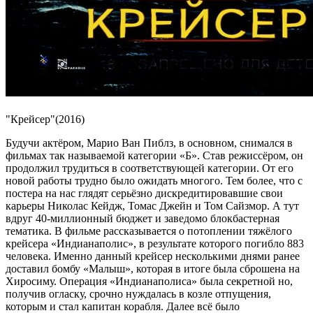
"Крейсер"(2016)
Будучи актёром, Марио Ван Пиблз, в основном, снимался в
фильмах так называемой категории «Б». Став режиссёром, он
продолжил трудиться в соответствующей категории. От его
новой работы трудно было ожидать многого. Тем более, что с
постера на нас глядят серьёзно дискредитировавшие свои
карьеры Николас Кейдж, Томас Джейн и Том Сайзмор. А тут
вдруг 40-миллионный бюджет и заведомо блокбастерная
тематика. В фильме рассказывается о потоплении тяжёлого
крейсера «Индианаполис», в результате которого погибло 883
человека. Именно данный крейсер несколькими днями ранее
доставил бомбу «Малыш», которая в итоге была сброшена на
Хиросиму. Операция «Индианаполиса» была секретной но,
получив огласку, срочно нуждалась в козле отпущения,
которым и стал капитан корабля. Далее всё было