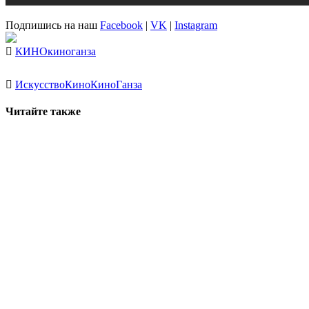
Подпишись на наш
Facebook
|
VK
|
Instagram
КИНО
киноганза
Искусство
Кино
КиноГанза
Читайте также