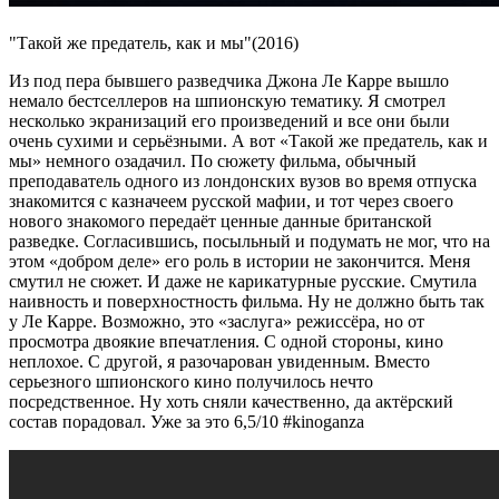
"Такой же предатель, как и мы"(2016)
Из под пера бывшего разведчика Джона Ле Карре вышло
немало бестселлеров на шпионскую тематику. Я смотрел
несколько экранизаций его произведений и все они были
очень сухими и серьёзными. А вот «Такой же предатель, как и
мы» немного озадачил. По сюжету фильма, обычный
преподаватель одного из лондонских вузов во время отпуска
знакомится с казначеем русской мафии, и тот через своего
нового знакомого передаёт ценные данные британской
разведке. Согласившись, посыльный и подумать не мог, что на
этом «добром деле» его роль в истории не закончится. Меня
смутил не сюжет. И даже не карикатурные русские. Смутила
наивность и поверхностность фильма. Ну не должно быть так
у Ле Карре. Возможно, это «заслуга» режиссёра, но от
просмотра двоякие впечатления. С одной стороны, кино
неплохое. С другой, я разочарован увиденным. Вместо
серьезного шпионского кино получилось нечто
посредственное. Ну хоть сняли качественно, да актёрский
состав порадовал. Уже за это 6,5/10 #kinoganza