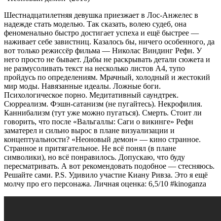
Шестнадцатилетняя девушка приезжает в Лос-Анжелес в
надежде стать моделью. Так сказать, волею судеб, она
феноменально быстро достигает успеха и ещё быстрее —
наживает себе завистниц. Казалось бы, ничего особенного, да
вот только режиссёр фильма — Николас Виндинг Рефн. У
него просто не бывает. Дабы не раскрывать детали сюжета и
не размусоливать текст на несколько листов А4, тупо
пройдусь по определениям. Мрачный, холодный и жестокий
мир моды. Навязанные идеалы. Ложные боги.
Психологическое порно. Медитативный саундтрек.
Сюрреализм. Фэшн-сатанизм (не пугайтесь). Некрофилия.
Каннибализм (тут уже можно пугаться). Смерть. Стоит ли
говорить, что после «Вальгаллы: Саги о викинге» Рефн
заматерел и сильно вырос в плане визуализации и
концептуальности? «Неоновый демон» — кино странное.
Странное и притягательное. Не всё понял (в плане
символики), но всё понравилось. Допускаю, что буду
пересматривать. А вот рекомендовать подобное — стесняюсь.
Решайте сами. P.S. Удивило участие Киану Ривза. Это я ещё
молчу про его персонажа. Личная оценка: 6,5/10 #kinoganza