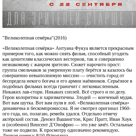
"Великолепная семёрка"(2016)
«Великолепная семёрка» Антуана Фукуа является прекрасным
примером того, как можно снять фильм, способный угодить
как ценителям классических вестернов, так и совершенно
незнакомому с жанром зрителю. Сюжет нарочито прост:
группа смельчаков за умеренную плату берётся за казалось бы
совершенно невыполнимую миссию — очистить город от
беспредела некого богача и его армии наёмников. Серьёзное в
подобных фильмах всегда граничит с легкомысленным.
Никаких лав-стори. Никаких соплей. Всё строго и по делу.
Герои колоритны и харизматичны. Злодей — конченый мудак.
Вот вам шутка. Вот вам пуля в лоб. «Великолепная семёрка»
динамична и бескомпромиссна. Я не смотрел оригинал 1960-
ого года, но, полагаю, ремейк удался. Отдельно отмечу
актёрский состав. Дензел Вашингтон, Крис Пратт, Иван Хоук
и (особенно) Винсент Д’Онофрио — это уже зачёт. Остальные
тоже не подвели. К просмотру однозначно рекомендую.
Личная оценка: 8/10 #kinoganza