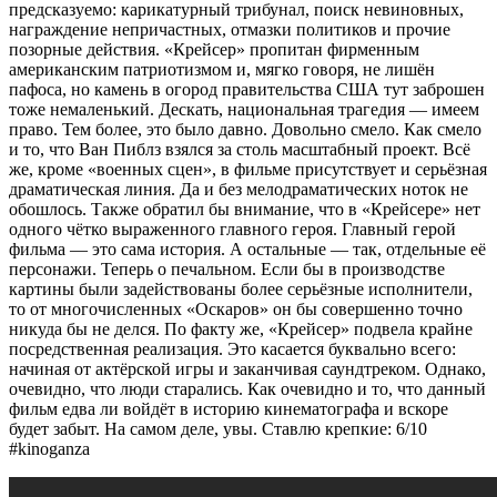
предсказуемо: карикатурный трибунал, поиск невиновных,
награждение непричастных, отмазки политиков и прочие
позорные действия. «Крейсер» пропитан фирменным
американским патриотизмом и, мягко говоря, не лишён
пафоса, но камень в огород правительства США тут заброшен
тоже немаленький. Дескать, национальная трагедия — имеем
право. Тем более, это было давно. Довольно смело. Как смело
и то, что Ван Пиблз взялся за столь масштабный проект. Всё
же, кроме «военных сцен», в фильме присутствует и серьёзная
драматическая линия. Да и без мелодраматических ноток не
обошлось. Также обратил бы внимание, что в «Крейсере» нет
одного чётко выраженного главного героя. Главный герой
фильма — это сама история. А остальные — так, отдельные её
персонажи. Теперь о печальном. Если бы в производстве
картины были задействованы более серьёзные исполнители,
то от многочисленных «Оскаров» он бы совершенно точно
никуда бы не делся. По факту же, «Крейсер» подвела крайне
посредственная реализация. Это касается буквально всего:
начиная от актёрской игры и заканчивая саундтреком. Однако,
очевидно, что люди старались. Как очевидно и то, что данный
фильм едва ли войдёт в историю кинематографа и вскоре
будет забыт. На самом деле, увы. Ставлю крепкие: 6/10
#kinoganza