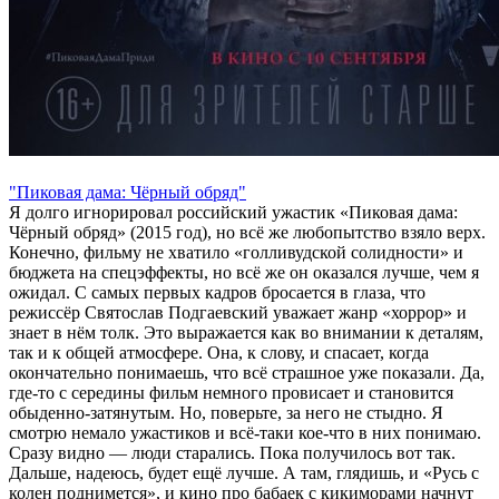
"Пиковая дама: Чёрный обряд"
Я долго игнорировал российский ужастик «Пиковая дама:
Чёрный обряд» (2015 год), но всё же любопытство взяло верх.
Конечно, фильму не хватило «голливудской солидности» и
бюджета на спецэффекты, но всё же он оказался лучше, чем я
ожидал. С самых первых кадров бросается в глаза, что
режиссёр Святослав Подгаевский уважает жанр «хоррор» и
знает в нём толк. Это выражается как во внимании к деталям,
так и к общей атмосфере. Она, к слову, и спасает, когда
окончательно понимаешь, что всё страшное уже показали. Да,
где-то с середины фильм немного провисает и становится
обыденно-затянутым. Но, поверьте, за него не стыдно. Я
смотрю немало ужастиков и всё-таки кое-что в них понимаю.
Сразу видно — люди старались. Пока получилось вот так.
Дальше, надеюсь, будет ещё лучше. А там, глядишь, и «Русь с
колен поднимется», и кино про бабаек с кикиморами начнут