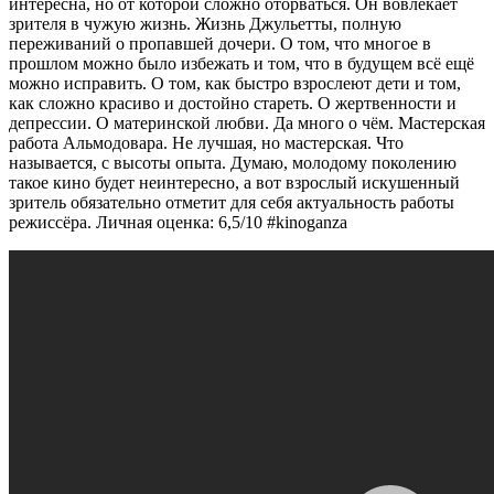
интересна, но от которой сложно оторваться. Он вовлекает
зрителя в чужую жизнь. Жизнь Джульетты, полную
переживаний о пропавшей дочери. О том, что многое в
прошлом можно было избежать и том, что в будущем всё ещё
можно исправить. О том, как быстро взрослеют дети и том,
как сложно красиво и достойно стареть. О жертвенности и
депрессии. О материнской любви. Да много о чём. Мастерская
работа Альмодовара. Не лучшая, но мастерская. Что
называется, с высоты опыта. Думаю, молодому поколению
такое кино будет неинтересно, а вот взрослый искушенный
зритель обязательно отметит для себя актуальность работы
режиссёра. Личная оценка: 6,5/10 #kinoganza