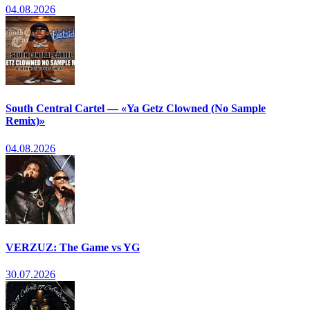
04.08.2026
South Central Cartel — «Ya Getz Clowned (No Sample
Remix)»
04.08.2026
VERZUZ: The Game vs YG
30.07.2026