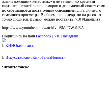
жизни домашних животных» я не увидел, но красивая
картинка, незатейливый юморок и динамичный сюжет сами
по себе являются достаточным основанием для приятного
семейного просмотра. В общем, не шедевр, но на разок то
точно сгодится. Думаю, можно поставить 7/10 #kinoganza
https://www.youtube.com/watch?v=iSMdDW-fbRA
Подпишись на наш
Facebook
|
VK
|
Instagram
КИНО
киноганза
Искусство
Кино
КиноГанза
Новости
Читайте также