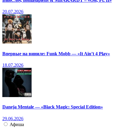
ВинСлоу, homasapiens & MBAKARDT – «Ом, Pt. II»
20.07.2026
Впервые на виниле: Funk Mobb — «It Ain’t 4 Play»
18.07.2026
Daneja Mentale — «Black Magic: Special Edition»
29.06.2026
Афиша