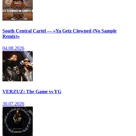
South Central Cartel — «Ya Getz Clowned (No Sample
Remix)»
04.08.2026
VERZUZ: The Game vs YG
30.07.2026