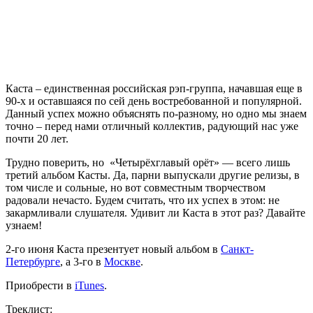
Каста
– единственная российская рэп-группа, начавшая еще в
90-х и оставшаяся по сей день востребованной и популярной.
Данный успех можно объяснять по-разному, но одно мы знаем
точно – перед нами отличный коллектив, радующий нас уже
почти 20 лет.
Трудно поверить, но «Четырёхглавый орёт» — всего лишь
третий альбом
Касты
. Да, парни выпускали другие релизы, в
том числе и сольные, но вот совместным творчеством
радовали нечасто. Будем считать, что их успех в этом: не
закармливали слушателя. Удивит ли
Каста
в этот раз? Давайте
узнаем!
2-го июня
Каста
презентует новый альбом в
Санкт-
Петербурге
, а 3-го в
Москве
.
Приобрести в
iTunes
.
Треклист: