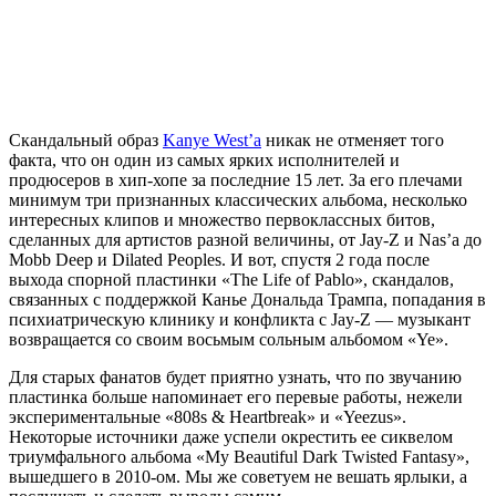
Скандальный образ
Kanye West’a
никак не отменяет того
факта, что он один из самых ярких исполнителей и
продюсеров в хип-хопе за последние 15 лет. За его плечами
минимум три признанных классических альбома, несколько
интересных клипов и множество первоклассных битов,
сделанных для артистов разной величины, от Jay-Z и Nas’a до
Mobb Deep и Dilated Peoples. И вот, спустя 2 года после
выхода спорной пластинки «The Life of Pablo», скандалов,
связанных с поддержкой Канье Дональда Трампа, попадания в
психиатрическую клинику и конфликта с Jay-Z — музыкант
возвращается со своим восьмым сольным альбомом «Ye».
Для старых фанатов будет приятно узнать, что по звучанию
пластинка больше напоминает его перевые работы, нежели
экспериментальные «808s & Heartbreak» и «Yeezus».
Некоторые источники даже успели окрестить ее сиквелом
триумфального альбома «My Beautiful Dark Twisted Fantasy»,
вышедшего в 2010-ом. Мы же советуем не вешать ярлыки, а