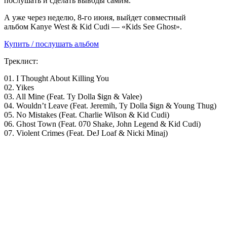
послушать и сделать выводы самим.
А уже через неделю, 8-го июня, выйдет совместный
альбом Kanye West & Kid Cudi — «Kids See Ghost».
Купить / послушать альбом
Треклист:
01. I Thought About Killing You
02. Yikes
03. All Mine (Feat. Ty Dolla $ign & Valee)
04. Wouldn’t Leave (Feat. Jeremih, Ty Dolla $ign & Young Thug)
05. No Mistakes (Feat. Charlie Wilson & Kid Cudi)
06. Ghost Town (Feat. 070 Shake, John Legend & Kid Cudi)
07. Violent Crimes (Feat. DeJ Loaf & Nicki Minaj)