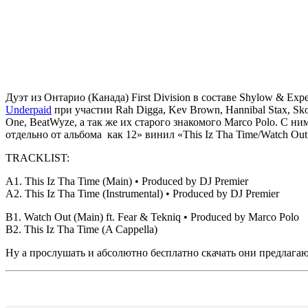
Дуэт из Онтарио (Канада)
First Division
в составе
Shylow & Exper
Underpaid
при участии
Rah Digga, Kev Brown, Hannibal Stax,
Sko
One,
BeatWyze,
а так же их старого знакомого
Marco Polo.
С ним
отдельно от альбома как 12» винил
«This Iz Tha Time/Watch Out
TRACKLIST:
A1. This Iz Tha Time (Main) • Produced by DJ Premier
A2. This Iz Tha Time (Instrumental) • Produced by DJ Premier
B1. Watch Out (Main) ft. Fear & Tekniq • Produced by Marco Polo
B2. This Iz Tha Time (A Cappella)
Ну а прослушать и абсолютно бесплатно скачать они предлагаю