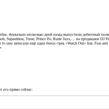
tise,
буквально несколько дней назад выпустили дебютный по
ob, Supastition, Torae, Prince Po, Ruste Juxx
,…
на продакшен
DJ Pr
 то они записали ещё один бонус-трек
«Watch Out» feat. Fear and
»
т его прямо сейчас: