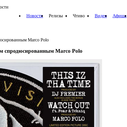
вости
Новости
Релизы
Чтиво
Видео
Афиша
одюсированным Marco Polo
еком спродюсированным Marco Polo