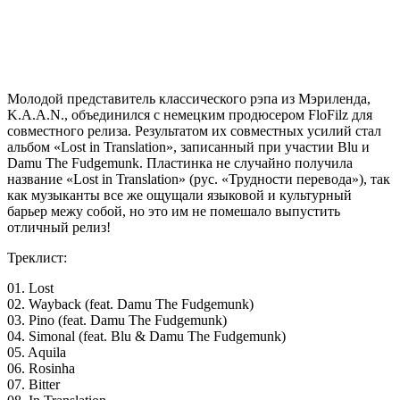
Молодой представитель классического рэпа из Мэриленда,
K.A.A.N.
, объединился с немецким продюсером
FloFilz
для
совместного релиза. Результатом их совместных усилий стал
альбом «Lost in Translation», записанный при участии Blu и
Damu The Fudgemunk. Пластинка не случайно получила
название «Lost in Translation» (рус. «Трудности перевода»), так
как музыканты все же ощущали языковой и культурный
барьер межу собой, но это им не помешало выпустить
отличный релиз!
Треклист:
01. Lost
02. Wayback (feat. Damu The Fudgemunk)
03. Pino (feat. Damu The Fudgemunk)
04. Simonal (feat. Blu & Damu The Fudgemunk)
05. Aquila
06. Rosinha
07. Bitter