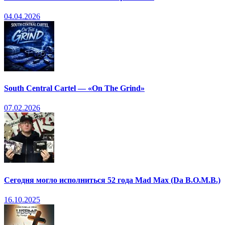
04.04.2026
South Central Cartel — «On The Grind»
07.02.2026
Сегодня могло исполниться 52 года Mad Max (Da B.O.M.B.)
16.10.2025