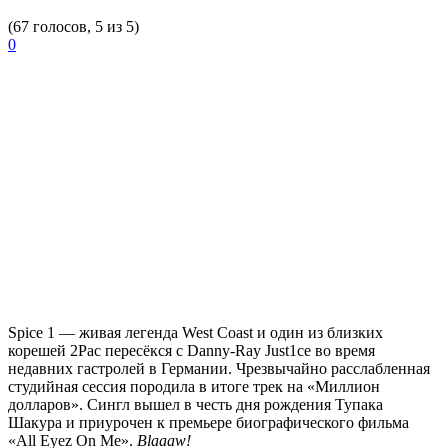
(67 голосов, 5 из 5)
0
Spice 1
— живая легенда
West Coast
и один из близких
корешей
2Pac
пересёкся с
Danny-Ray Just1ce
во время
недавних гастролей в Германии. Чрезвычайно расслабленная
студийная сессия породила в итоге трек на
«Миллион
долларов»
. Сингл вышел в честь дня рождения
Тупака
Шакура
и приурочен к премьере биографического фильма
«All Eyez On Me»
.
Blaaaw!