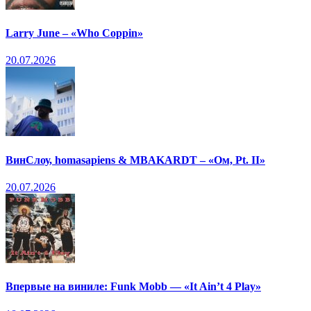
Larry June – «Who Coppin»
20.07.2026
ВинСлоу, homasapiens & MBAKARDT – «Ом, Pt. II»
20.07.2026
Впервые на виниле: Funk Mobb — «It Ain’t 4 Play»