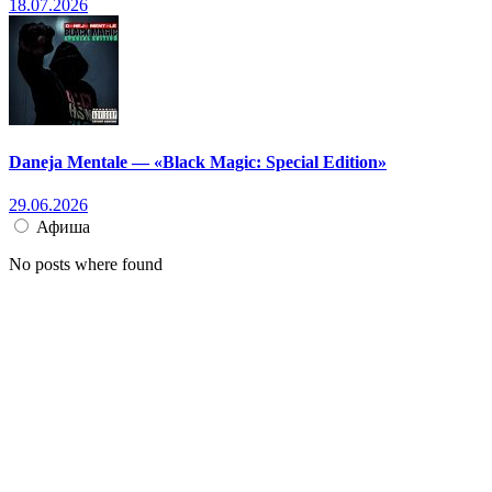
18.07.2026
Daneja Mentale — «Black Magic: Special Edition»
29.06.2026
Афиша
No posts where found