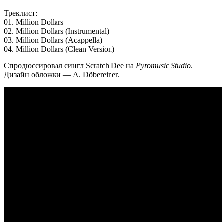
Треклист:
01. Million Dollars
02. Million Dollars (Instrumental)
03. Million Dollars (Acappella)
04. Million Dollars (Clean Version)
Спродюссировал сингл
Scratch Dee
на
Pyromusic Studio
.
Дизайн обложки —
A. Döbereiner
.