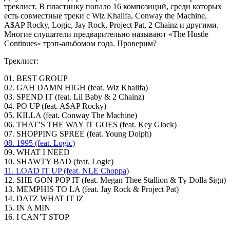
треклист. В пластинку попало 16 композиций, среди которых
есть совместные треки с Wiz Khalifa, Conway the Machine,
A$AP Rocky, Logic, Jay Rock, Project Pat, 2 Chainz и другими.
Многие слушатели предварительно называют «The Hustle
Continues» трэп-альбомом года. Проверим?
Треклист:
01. BEST GROUP
02. GAH DAMN HIGH (feat. Wiz Khalifa)
03. SPEND IT (feat. Lil Baby & 2 Chainz)
04. PO UP (feat. A$AP Rocky)
05. KILLA (feat. Conway The Machine)
06. THAT’S THE WAY IT GOES (feat. Key Glock)
07. SHOPPING SPREE (feat. Young Dolph)
08. 1995 (feat. Logic)
09. WHAT I NEED
10. SHAWTY BAD (feat. Logic)
11. LOAD IT UP (feat. NLE Choppa)
12. SHE GON POP IT (feat. Megan Thee Stallion & Ty Dolla $ign)
13. MEMPHIS TO LA (feat. Jay Rock & Project Pat)
14. DATZ WHAT IT IZ
15. IN A MIN
16. I CAN’T STOP