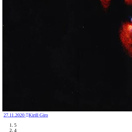
27.11.2020
Kirill Giro
5
4