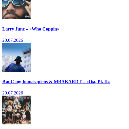
Larry June – «Who Coppin»
20.07.2026
ВинСлоу, homasapiens & MBAKARDT – «Ом, Pt. II»
20.07.2026