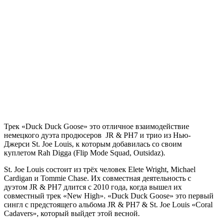
Трек
«Duck Duck Goose»
это отличное взаимодействие
немецкого дуэта продюсеров
JR & PH7
и трио из Нью-
Джерси
St. Joe Louis,
к которым добавилась со своим
куплетом
Rah Digga (Flip Mode Squad, Outsidaz).
St. Joe Louis
состоит из трёх человек
Elete Wright, Michael
Cardigan
и
Tommie Chase.
Их совместная деятельность с
дуэтом
JR & PH7
длится с 2010 года, когда вышел их
совместный трек
«New High». «Duck Duck Goose»
это первый
сингл с предстоящего альбома
JR & PH7 & St. Joe Louis
«Coral
Cadavers»,
который выйдет этой весной.