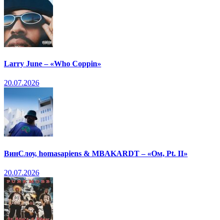
Larry June – «Who Coppin»
20.07.2026
ВинСлоу, homasapiens & MBAKARDT – «Ом, Pt. II»
20.07.2026