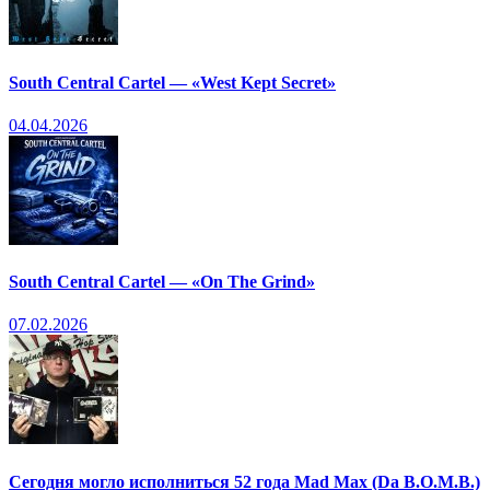
South Central Cartel — «West Kept Secret»
04.04.2026
South Central Cartel — «On The Grind»
07.02.2026
Сегодня могло исполниться 52 года Mad Max (Da B.O.M.B.)