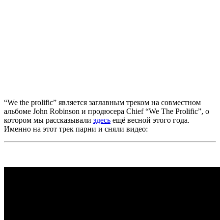
“We the prolific”
является заглавным треком на совместном
альбоме
John Robinson
и продюсера
Chief “We The Prolific”,
о
котором мы рассказывали
здесь
ещё весной этого года.
Именно на этот трек парни и сняли видео: