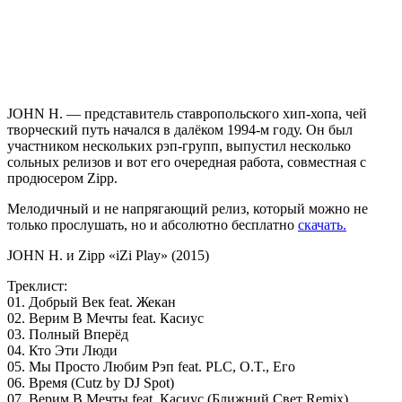
JOHN H.
— представитель ставропольского хип-хопа, чей
творческий путь начался в далёком 1994-м году. Он был
участником нескольких рэп-групп, выпустил несколько
сольных релизов и вот его очередная работа, совместная с
продюсером
Zipp
.
Мелодичный и не напрягающий релиз, который можно не
только прослушать, но и абсолютно бесплатно
скачать.
JOHN H. и Zipp «iZi Play» (2015)
Треклист:
01. Добрый Век
feat. Жекан
02. Верим В Мечты
feat. Касиус
03. Полный Вперёд
04. Кто Эти Люди
05. Мы Просто Любим Рэп
feat. PLC, O.T., Его
06. Время
(Cutz by DJ Spot)
07. Верим В Мечты
feat. Касиус (Ближний Свет Remix)