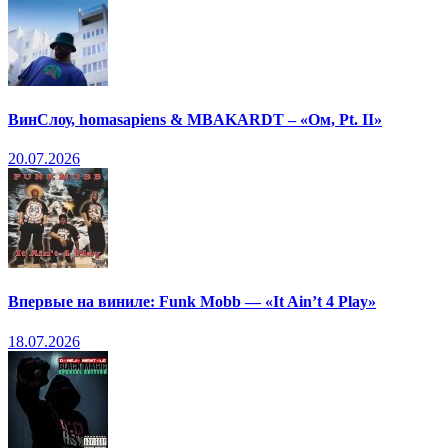
ВинСлоу, homasapiens & MBAKARDT – «Ом, Pt. II»
20.07.2026
Впервые на виниле: Funk Mobb — «It Ain’t 4 Play»
18.07.2026