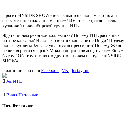
Проект «INSIDE SHOW» возвращается с новым сезоном и
сразу же с долгожданным гостем! Им стал
Jerr
, основатель
культовой новосибирской группы
NTL
.
Ждать ли нам реюнион коллектива? Почему NTL распались
на заре карьеры? Из-за чего возник конфликт с Drago? Почему
новые куплеты Jerr’a слушаются депрессивно? Почему Женя
решил вернуться в рэп? Можно ли рэп совмещать с семейным
бытом? Об этом и многом другом в новом выпуске «INSIDE
SHOW».
Подпишись на наш
Facebook
|
VK
|
Instagram
Jerr
NTL
Видео
Интервью
Читайте также