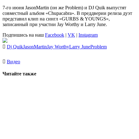
7-го июня
JasonMartin
(он же
Problem
) и
DJ Quik
выпустят
совместный альбом «Chupacabra». В преддверии релиза дуэт
представил клип на сингл «GURBS & YOUNGS»,
записанный при участии
Jay Worthy
и
Larry June
.
Подпишись на наш
Facebook
|
VK
|
Instagram
Dj Quik
JasonMartin
Jay Worthy
Larry June
Problem
Видео
Читайте также