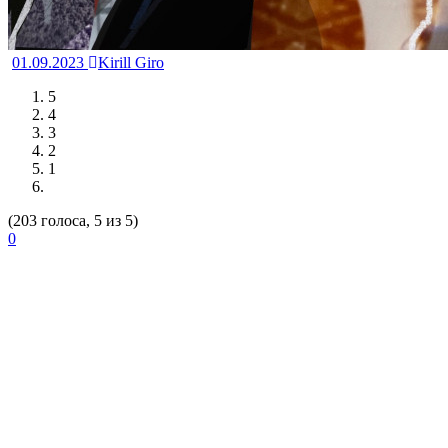
01.09.2023
Kirill Giro
5
4
3
2
1
(203 голоса, 5 из 5)
0