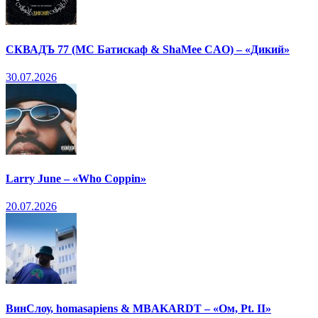
СКВАДЪ 77 (МС Батискаф & ShaMee CAO) – «Дикий»
30.07.2026
Larry June – «Who Coppin»
20.07.2026
ВинСлоу, homasapiens & MBAKARDT – «Ом, Pt. II»