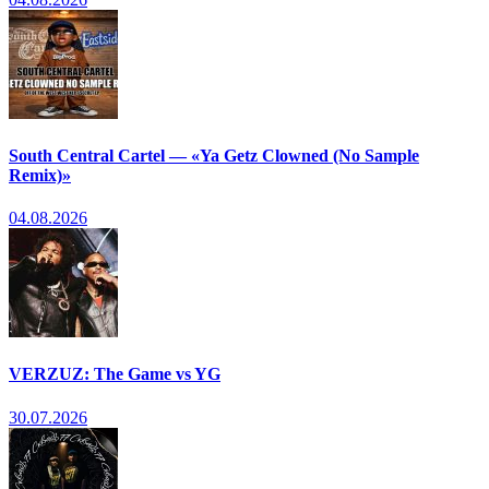
South Central Cartel — «Ya Getz Clowned (No Sample
Remix)»
04.08.2026
VERZUZ: The Game vs YG
30.07.2026