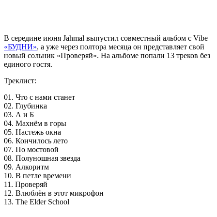
В середине июня
Jahmal
выпустил совместный альбом с Vibe
«БУДНИ»
, а уже через полтора месяца он представляет свой
новый сольник «Проверяй». На альбоме попали 13 треков без
единого гостя.
Треклист:
01. Что с нами станет
02. Глубинка
03. А и Б
04. Махнём в горы
05. Настежь окна
06. Кончилось лето
07. По мостовой
08. Полуношная звезда
09. Алкоритм
10. В петле времени
11. Проверяй
12. Влюблён в этот микрофон
13. The Elder School