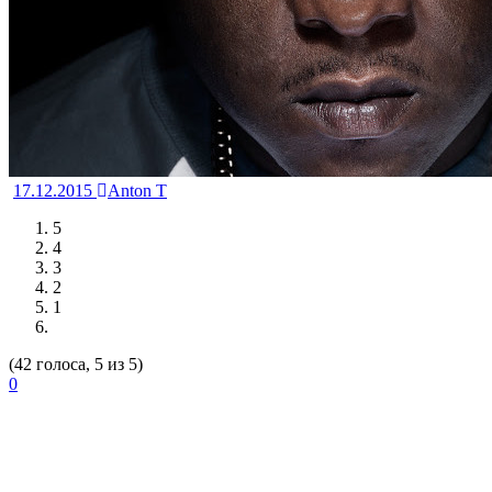
17.12.2015
Anton T
5
4
3
2
1
(42 голоса, 5 из 5)
0