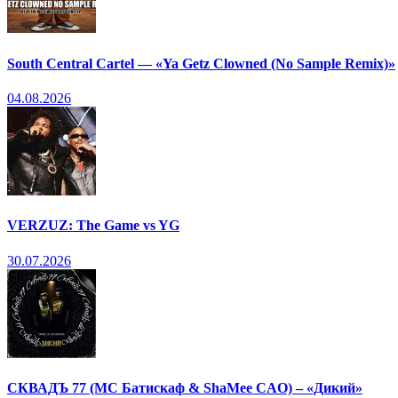
South Central Cartel — «Ya Getz Clowned (No Sample Remix)»
04.08.2026
VERZUZ: The Game vs YG
30.07.2026
СКВАДЪ 77 (МС Батискаф & ShaMee CAO) – «Дикий»