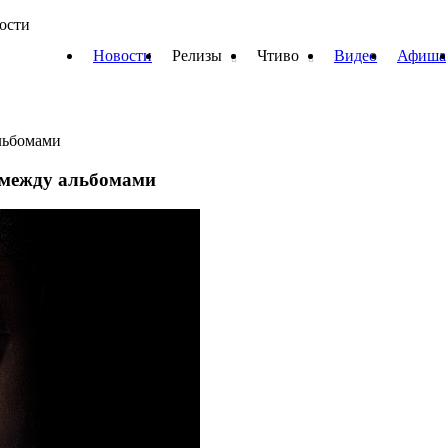
вости
Новости
Релизы
Чтиво
Видео
Афиша
альбомами
а между альбомами